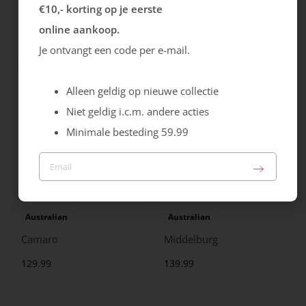
Ecco
Australian
€10,- korting op je eerste
City Stride
Grants
online aankoop.
119.99
149.99
Je ontvangt een code per e-mail.
Alleen geldig op nieuwe collectie
Niet geldig i.c.m. andere acties
Minimale besteding 59.99
Australian
Australian
Camaro
Middelburg
129.99
139.99