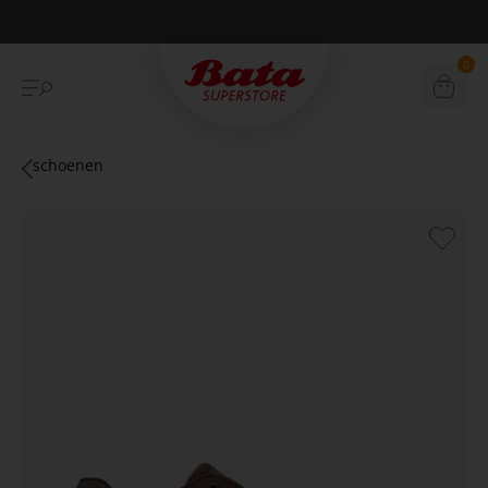
Betaal achteraf met Klarna
0
schoenen