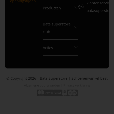
openingstijden
klantenservice
Producten
batasuperstore.
Bata superstore
club
Acties
© Copyright 2026 – Bata Superstore | Schoenenwinkel Best
Algemene voorwaarden
|
Privacy verklaring