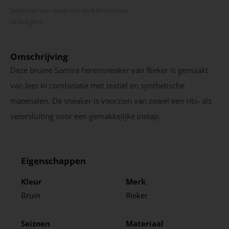
Selecteer een maat om winkel­voorraad
te bekijken
Omschrijving
Deze bruine Samira herensneaker van Rieker is gemaakt
van leer in combinatie met textiel en synthetische
materialen. De sneaker is voorzien van zowel een rits- als
vetersluiting voor een gemakkelijke instap.
Eigenschappen
Kleur
Merk
Bruin
Rieker
Seizoen
Materiaal