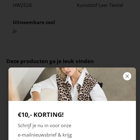
HW2526
Kunststof
Leer
Textiel
Uitneembare zool
Ja
Deze producten ga je leuk vinden
€10,- KORTING!
Schrijf je nu in voor onze
e-mailnieuwsbrief & krijg