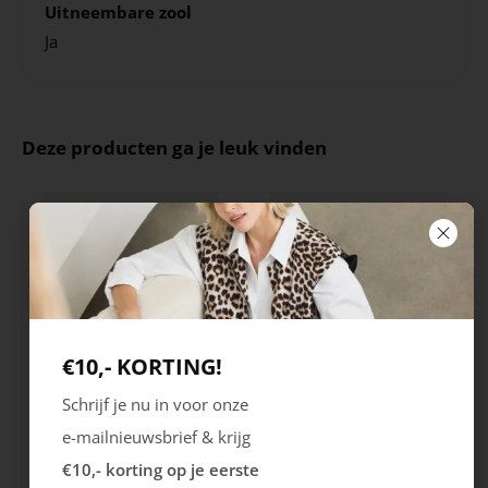
Uitneembare zool
Ja
Deze producten ga je leuk vinden
€10,- KORTING!
Schrijf je nu in voor onze
Ecco
Australian
e-mailnieuwsbrief & krijg
City Stride
Grants
€10,- korting op je eerste