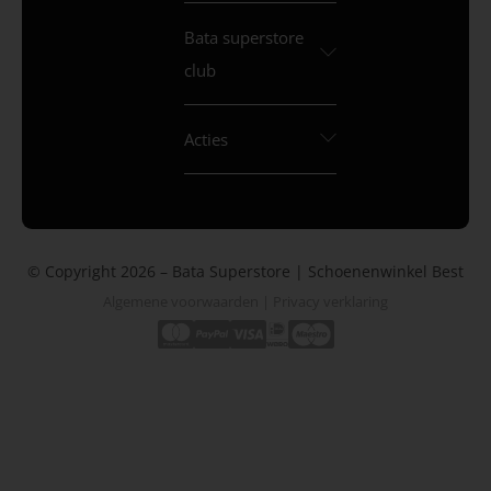
Bata superstore
club
Acties
© Copyright 2026 – Bata Superstore | Schoenenwinkel Best
Algemene voorwaarden
|
Privacy verklaring