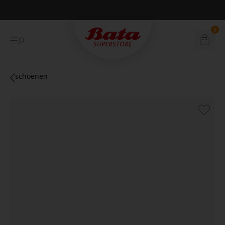
Betaal achteraf met Klarna
0
schoenen