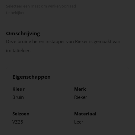
Selecteer een maat om winkel­voorraad
te bekijken
Omschrijving
Deze bruine heren instapper van Rieker is gemaakt van
imitatieleer.
Eigenschappen
Kleur
Merk
Bruin
Rieker
Seizoen
Materiaal
VZ25
Leer