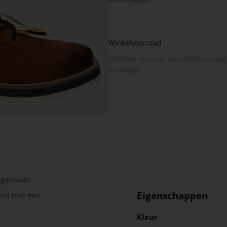
Winkelvoorraad
Selecteer een maat om winkel­voorraad
te bekijken
 gemaakt
Eigenschappen
boot met een
Kleur