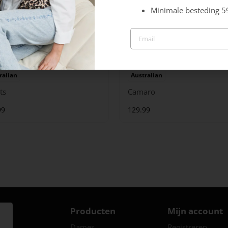
Minimale besteding 5
ralian
Australian
ts
Camaro
99
129.99
Producten
Mijn account
Dames
Registreren