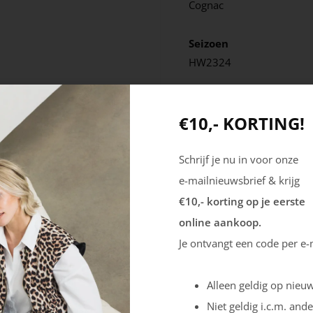
Cognac
Seizoen
HW2324
€10,- KORTING!
Schrijf je nu in voor onze
e-mailnieuwsbrief & krijg
€10,- korting op je eerste
online aankoop.
Je ontvangt een code per e-
Alleen geldig op nieuw
Niet geldig i.c.m. ande