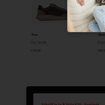
Ecco
Aust
City Stride
Gran
119.99
149.
Schrijf je in & krijg €10,- korting*