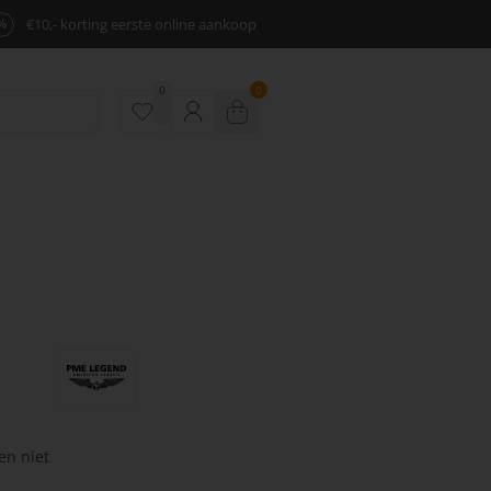
%
€10,- korting eerste online aankoop
0
0
en niet