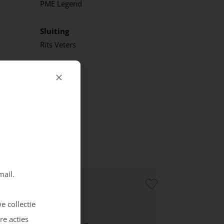
PME Legend
Sluiting
Rits
Veters
mail.
e collectie
re acties