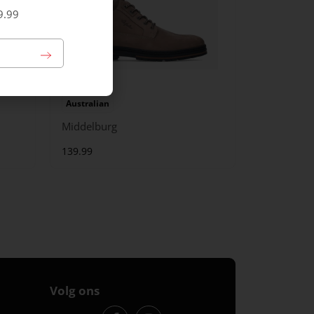
9.99
Australian
Middelburg
139.99
Volg ons