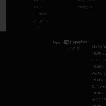
Heren
Inloggen
Outdoor
Veiligheid
Sale
Europaplein 1,
Openingstijden
Best
Ma 09.3
5684 ZC
18.00 u
Di 09.30
18.00 u
Wo 09.3
18.00 u
Do 09.3
18.00 u
Vr 09.30