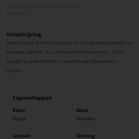
Selecteer een maat om winkel­voorraad
te bekijken
Omschrijving
Deze blauwe Skechers Relaxed Fit: Benago herensneaker is
gemaakt van leer, in combinatie met imitatieleer. Deze
sneaker is waterdicht en is daarom een fijne outdoor
schoen!
Eigenschappen
Kleur
Merk
Blauw
Skechers
Seizoen
Sluiting