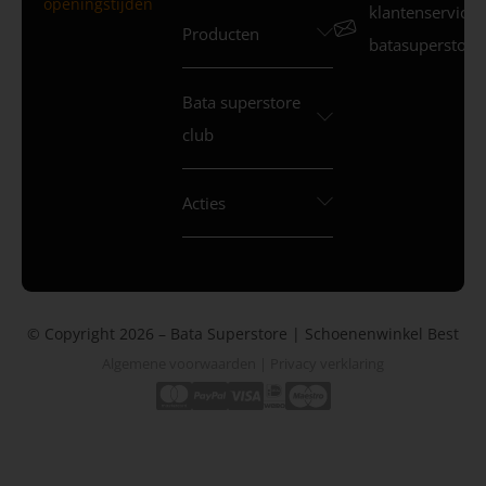
openingstijden
klantenservice
Producten
batasuperstore.
Bata superstore
club
Acties
© Copyright 2026 – Bata Superstore | Schoenenwinkel Best
Algemene voorwaarden
|
Privacy verklaring