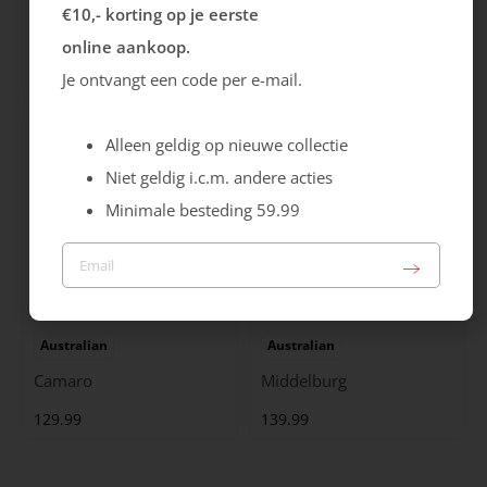
Ecco
Australian
€10,- korting op je eerste
City Stride
Grants
online aankoop.
119.99
149.99
Je ontvangt een code per e-mail.
Alleen geldig op nieuwe collectie
Niet geldig i.c.m. andere acties
Minimale besteding 59.99
Australian
Australian
Camaro
Middelburg
129.99
139.99