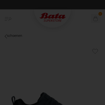
Betaal achteraf met Klarna
0
schoenen