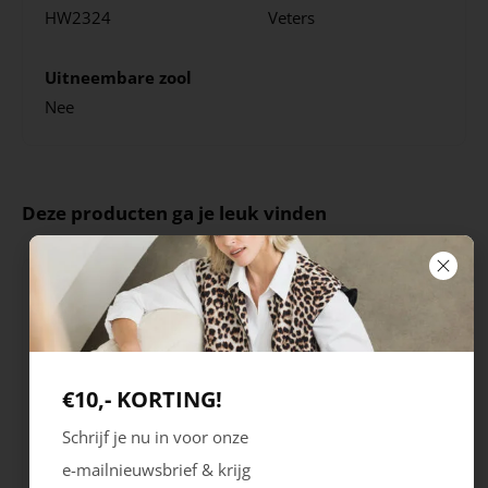
HW2324
Veters
Uitneembare zool
Nee
Deze producten ga je leuk vinden
€10,- KORTING!
Schrijf je nu in voor onze
e-mailnieuwsbrief & krijg