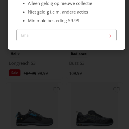
Alleen geldig op nieuwe collectie
Niet geldig i.c.m. andere acties
Minimale besteding 59.99
Helix
Radiance
Longreach S3
Buzz S3
Sale
184.99
99.99
109.99