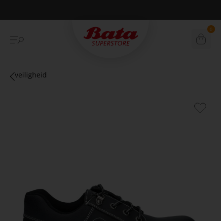
Betaal achteraf met Klarna
0
veiligheid