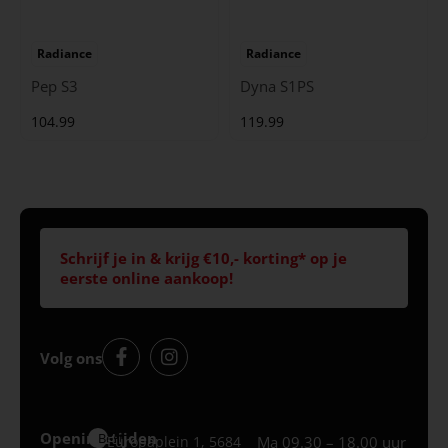
Radiance
Radiance
Pep S3
Dyna S1PS
104.99
119.99
Schrijf je in & krijg €10,- korting* op je
eerste online aankoop!
Volg ons
Openingstijden
Best
Europaplein 1, 5684
Ma 09.30 – 18.00 uur