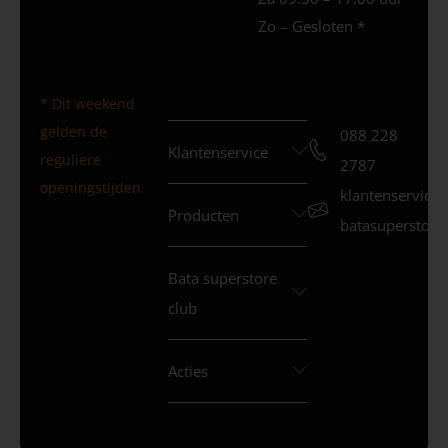
Zo – Gesloten *
* Dit weekend
gelden de
088 228
Klantenservice
reguliere
2787
openingstijden
klantenservice
Producten
batasuperstore.
Bata superstore
club
Acties