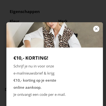
Eigenschappen
Kleur
Merk
Zwart
Classics
Seizoen
Sluiting
STD
Veters
€10,- KORTING!
Uitneembare zool
Schrijf je nu in voor onze
Nee
e-mailnieuwsbrief & krijg
€10,- korting op je eerste
online aankoop.
Deze producten ga je leuk vinden
Je ontvangt een code per e-mail.