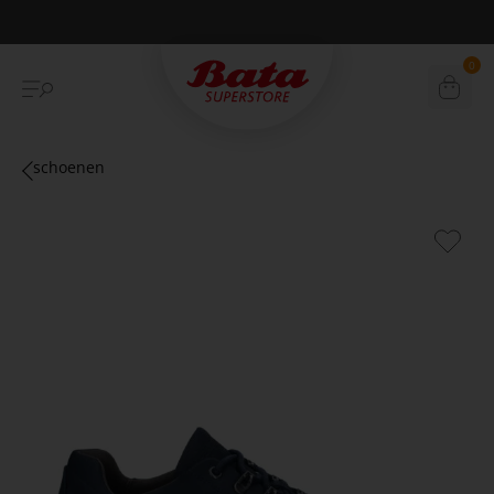
Betaal achteraf met Klarna
0
schoenen