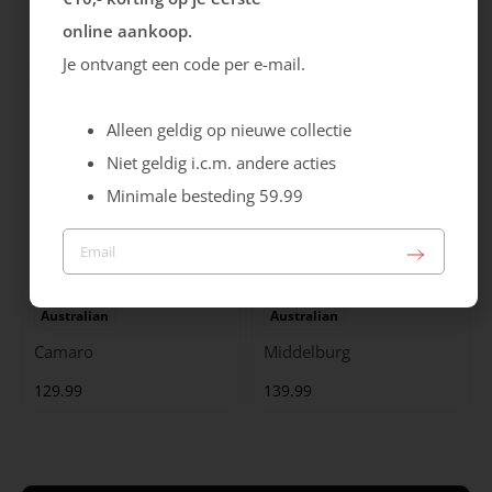
City Stride
Grants
online aankoop.
119.99
149.99
Je ontvangt een code per e-mail.
Alleen geldig op nieuwe collectie
Niet geldig i.c.m. andere acties
Minimale besteding 59.99
Australian
Australian
Camaro
Middelburg
129.99
139.99