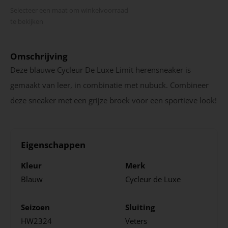
Selecteer een maat om winkel­voorraad
te bekijken
Omschrijving
Deze blauwe Cycleur De Luxe Limit herensneaker is
gemaakt van leer, in combinatie met nubuck. Combineer
deze sneaker met een grijze broek voor een sportieve look!
Eigenschappen
Kleur
Merk
Blauw
Cycleur de Luxe
Seizoen
Sluiting
HW2324
Veters