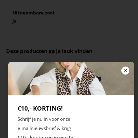
Uitneembare zool
Ja
Deze producten ga je leuk vinden
€10,- KORTING!
Schrijf je nu in voor onze
e-mailnieuwsbrief & krijg
Ecco
Australian
€10,- korting op je eerste