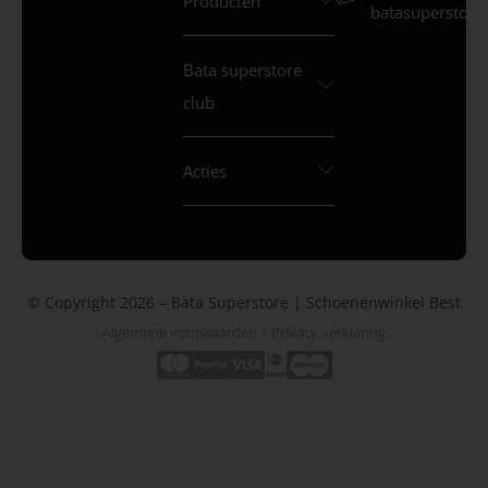
Producten
batasuperstore.
Bata superstore
club
Acties
© Copyright 2026 – Bata Superstore | Schoenenwinkel Best
Algemene voorwaarden
|
Privacy verklaring