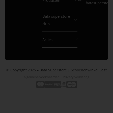
Producten
batasuperstore.
Bata superstore
club
Acties
© Copyright 2026 – Bata Superstore | Schoenenwinkel Best
Algemene voorwaarden
|
Privacy verklaring