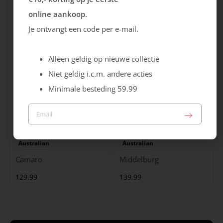
City Stride
Grants
online aankoop.
119.99
149.99
Je ontvangt een code per e-mail.
Alleen geldig op nieuwe collectie
Niet geldig i.c.m. andere acties
Minimale besteding 59.99
Australian
Australian
Camaro
Middelburg
129.99
139.99