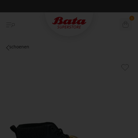
Betaal achteraf met Klarna
0
schoenen