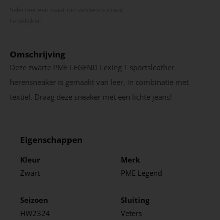
Selecteer een maat om winkel­voorraad
te bekijken
Omschrijving
Deze zwarte PME LEGEND Lexing T sportsleather
herensneaker is gemaakt van leer, in combinatie met
textiel. Draag deze sneaker met een lichte jeans!
Eigenschappen
Kleur
Merk
Zwart
PME Legend
Seizoen
Sluiting
HW2324
Veters