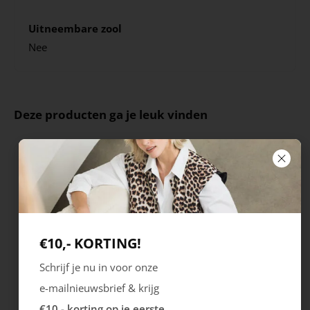
Uitneembare zool
Nee
Deze producten ga je leuk vinden
€10,- KORTING!
Schrijf je nu in voor onze
e-mailnieuwsbrief & krijg
Ecco
Australian
€10,- korting op je eerste