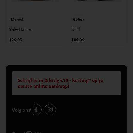
Maruti
Gabor
Yale Hairon
Drill
129.99
149.99
Schrijf je in & krijg €10,- korting* op je
eerste online aankoop!
Volg ons