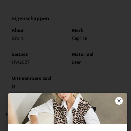
Eigenschappen
Kleur
Merk
Bruin
Caprice
Seizoen
Materiaal
HW2627
Leer
Uitneembare zool
Ja
Deze producten ga je leuk vinden