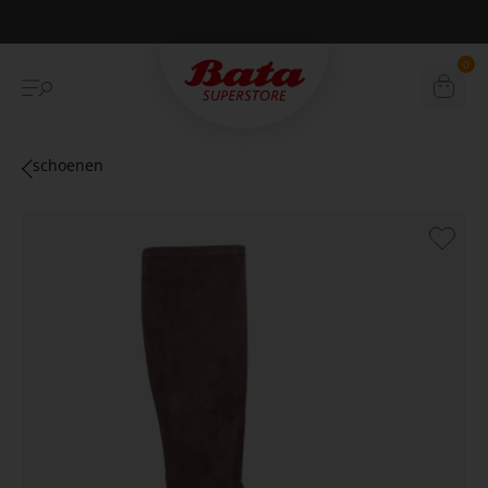
Betaal achteraf met Klarna
0
schoenen