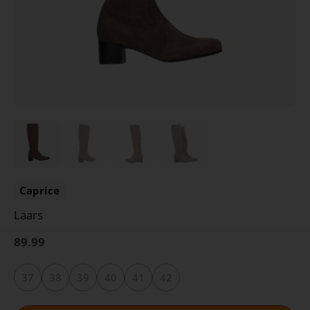
Caprice
Laars
89.99
37
38
39
40
41
42