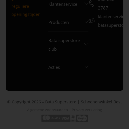
Klantenservice
reguliere
2787
openingstijden
klantenservice
Producten
batasuperstore.
Bata superstore
club
Acties
© Copyright 2026 – Bata Superstore | Schoenenwinkel Best
Algemene voorwaarden
|
Privacy verklaring