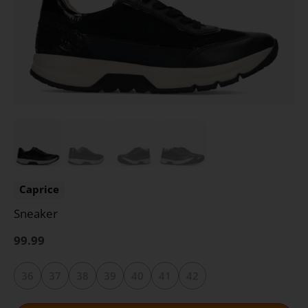
Caprice
Sneaker
99.99
36
37
38
39
40
41
42