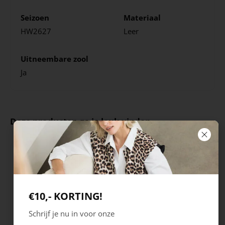
Seizoen
Materiaal
HW2627
Leer
Uitneembare zool
Ja
Deze producten ga je leuk vinden
€10,- KORTING!
Schrijf je nu in voor onze