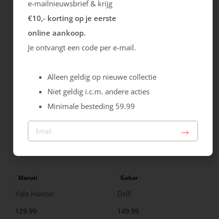
e-mailnieuwsbrief & krijg
€10,- korting op je eerste
Rieker
Maruti
online aankoop.
Cristallino
Roma
Je ontvangt een code per e-mail.
99.99
129.99
Alleen geldig op nieuwe collectie
Niet geldig i.c.m. andere acties
Minimale besteding 59.99
Maruti
Gabor
Yale Hairon
Drill
129.99
149.99