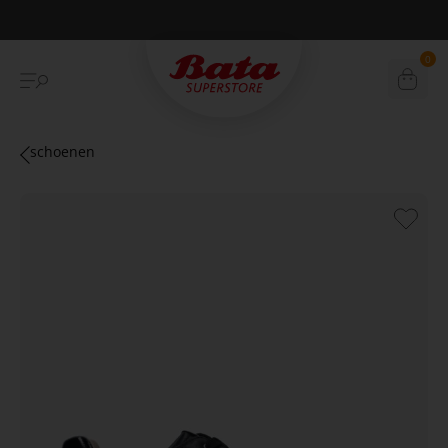
Betaal achteraf met Klarna
0
schoenen