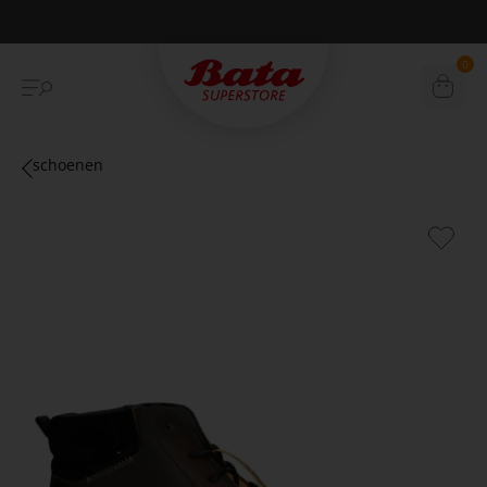
Betaal achteraf met Klarna
0
schoenen