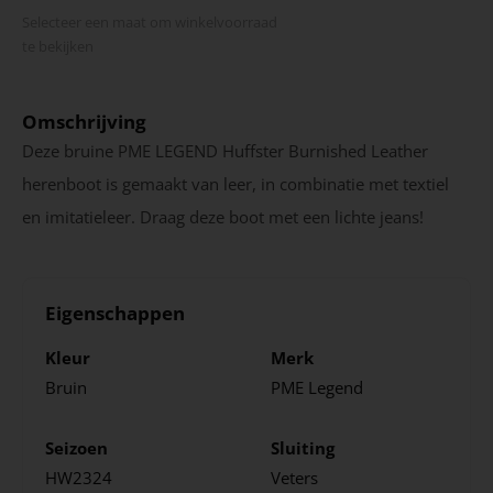
Selecteer een maat om winkel­voorraad
te bekijken
Omschrijving
Deze bruine PME LEGEND Huffster Burnished Leather
herenboot is gemaakt van leer, in combinatie met textiel
en imitatieleer. Draag deze boot met een lichte jeans!
Eigenschappen
Kleur
Merk
Bruin
PME Legend
Seizoen
Sluiting
HW2324
Veters