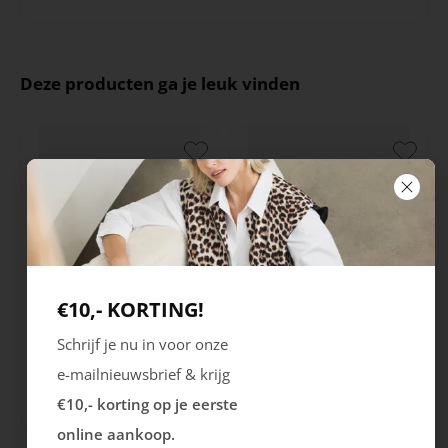
Deze producten ga je leuk vinden
€10,- KORTING!
Ecco
Australian
Schrijf je nu in voor onze
City Stride
Grants
e-mailnieuwsbrief & krijg
€10,- korting op je eerste
119.99
149.99
online aankoop.