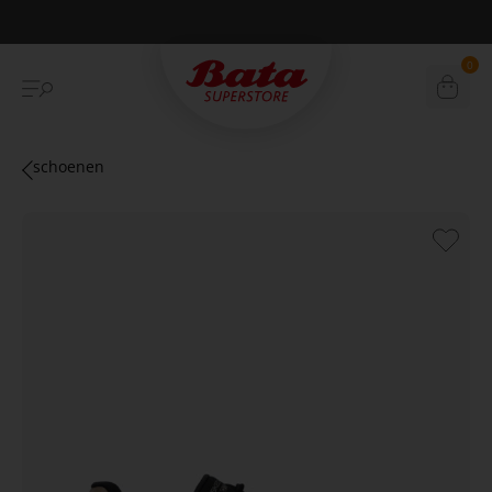
Betaal achteraf met Klarna
0
schoenen