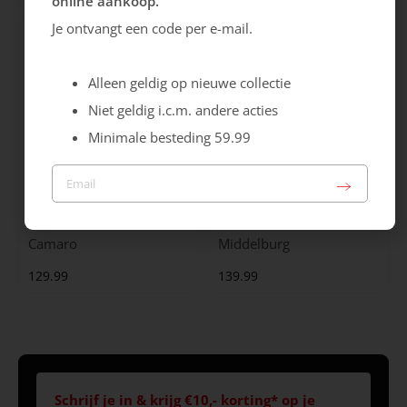
online aankoop.
Je ontvangt een code per e-mail.
Alleen geldig op nieuwe collectie
Niet geldig i.c.m. andere acties
Minimale besteding 59.99
Australian
Australian
Camaro
Middelburg
129.99
139.99
Schrijf je in & krijg €10,- korting* op je