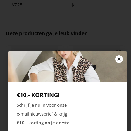
VZ25
Ja
Deze producten ga je leuk vinden
€10,- KORTING!
Schrijf je nu in voor onze
Ecco
Australian
e-mailnieuwsbrief & krijg
City Stride
Grants
€10,- korting op je eerste
119.99
149.99