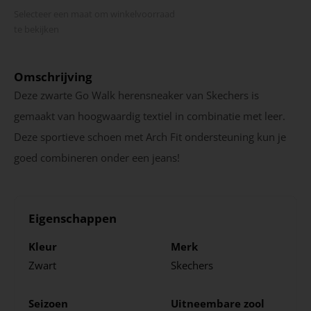
Selecteer een maat om winkel­voorraad
te bekijken
Omschrijving
Deze zwarte Go Walk herensneaker van Skechers is
gemaakt van hoogwaardig textiel in combinatie met leer.
Deze sportieve schoen met Arch Fit ondersteuning kun je
goed combineren onder een jeans!
Eigenschappen
Kleur
Merk
Zwart
Skechers
Seizoen
Uitneembare zool