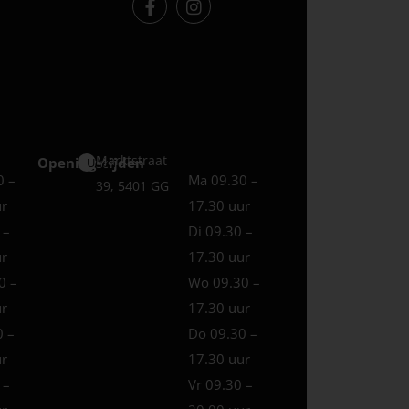
Marktstraat
Openingstijden
Uden
0 –
Ma 09.30 –
39, 5401 GG
ur
17.30 uur
 –
Di 09.30 –
ur
17.30 uur
0 –
Wo 09.30 –
ur
17.30 uur
0 –
Do 09.30 –
ur
17.30 uur
 –
Vr 09.30 –