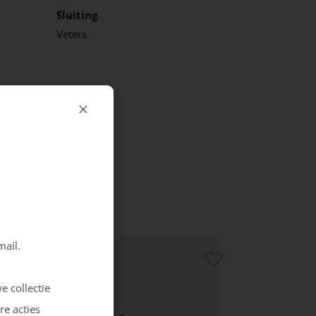
Sluiting
Veters
mail.
e collectie
re acties