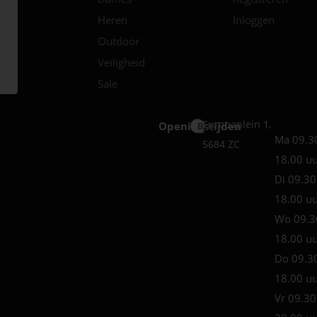
Heren
Inloggen
Outdoor
Veiligheid
Sale
Europaplein 1,
Openingstijden
Best
Ma 09.3
5684 ZC
18.00 u
Di 09.30
18.00 u
Wo 09.3
18.00 u
Do 09.3
18.00 u
Vr 09.30