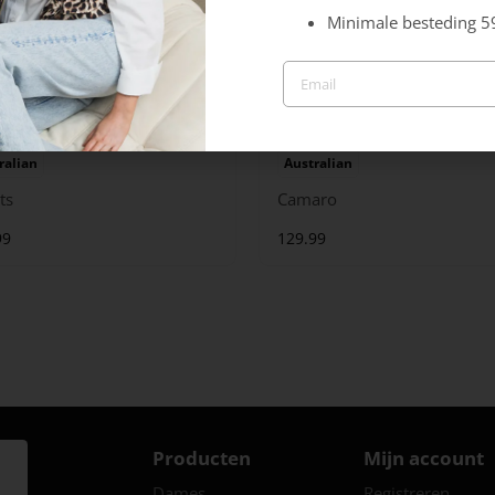
Minimale besteding 5
ralian
Australian
ts
Camaro
99
129.99
Producten
Mijn account
Dames
Registreren