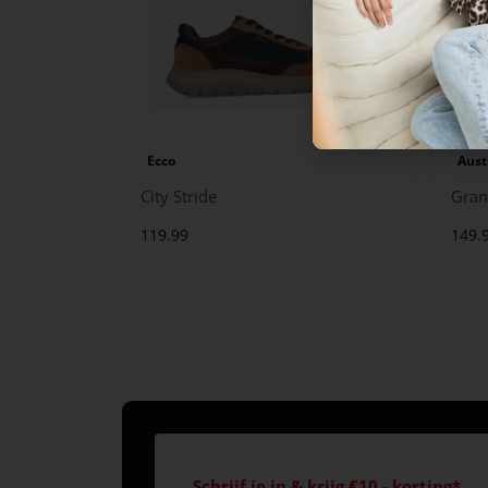
Ecco
Aust
City Stride
Gran
119.99
149.
Schrijf je in & krijg €10,- korting*