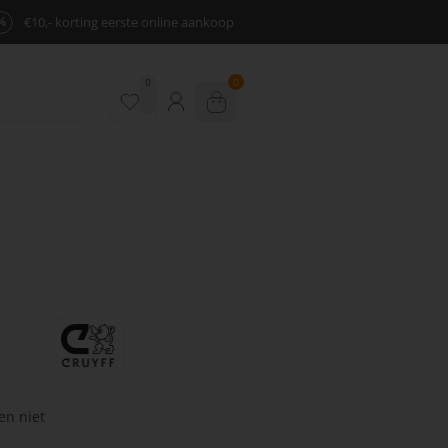
%
€10,- korting eerste online aankoop
0
0
en niet