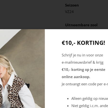
Seizoen
VZ24
Uitneembare zool
Ja
€10,- KORTING!
Schrijf je nu in voor onze
e-mailnieuwsbrief & krijg
€10,- korting op je eerste
online aankoop.
Je ontvangt een code per e-
Alleen geldig op nieuw
Niet geldig i.c.m. ande