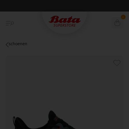
Betaal achteraf met Klarna
0
schoenen