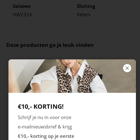
Seizoen
Sluiting
HW2324
Veters
Deze producten ga je leuk vinden
€10,- KORTING!
Schrijf je nu in voor onze
Ecco
Ecco
e-mailnieuwsbrief & krijg
Melbourne
Astir Neo
€10,- korting op je eerste