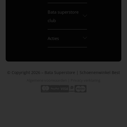
Bata superstore
club
Acties
© Copyright 2026 – Bata Superstore | Schoenenwinkel Best
Algemene voorwaarden
|
Privacy verklaring