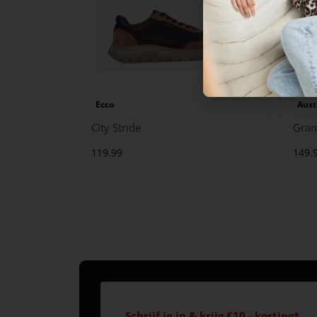
Ecco
Aust
City Stride
Gran
119.99
149.
Schrijf je in & krijg €10,- korting*