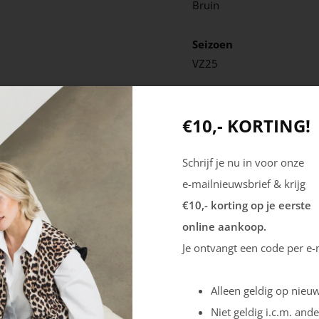
Bruin
Seizoen
VZ25
€10,- KORTING!
Schrijf je nu in voor onze
e-mailnieuwsbrief & krijg
€10,- korting op je eerste
online aankoop.
Je ontvangt een code per e-
Alleen geldig op nieuw
Niet geldig i.c.m. ande