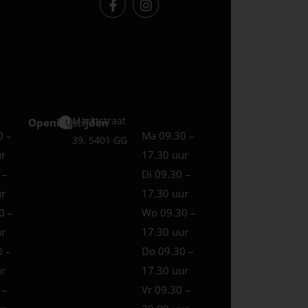
Marktstraat
Openingstijden
Uden
0 –
Ma 09.30 –
39, 5401 GG
ur
17.30 uur
 –
Di 09.30 –
ur
17.30 uur
0 –
Wo 09.30 –
ur
17.30 uur
0 –
Do 09.30 –
ur
17.30 uur
 –
Vr 09.30 –