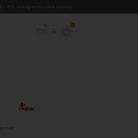
%
€10,- korting eerste online aankoop
0
0
en niet