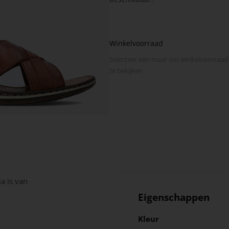
Winkelvoorraad
Selecteer een maat om winkel­voorraad
te bekijken
a is van
Eigenschappen
Kleur