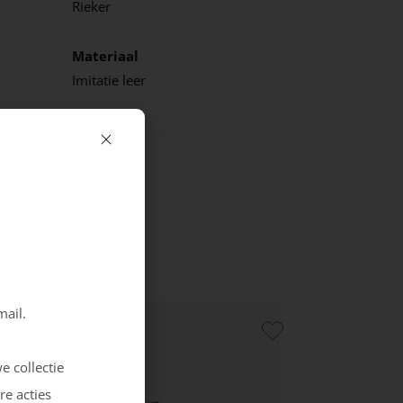
Rieker
Materiaal
Imitatie leer
mail.
e collectie
re acties