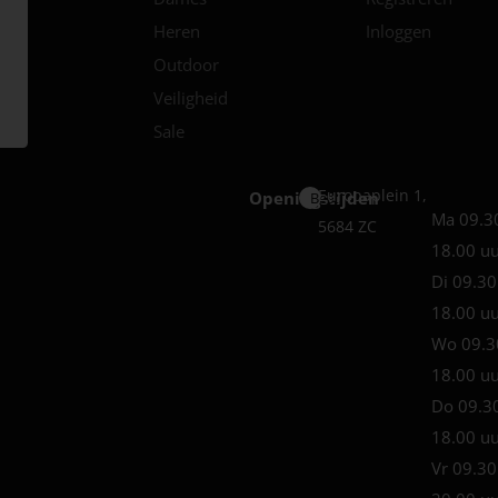
Heren
Inloggen
Outdoor
Veiligheid
Sale
Europaplein 1,
Openingstijden
Best
Ma 09.3
5684 ZC
18.00 u
Di 09.30
18.00 u
Wo 09.3
18.00 u
Do 09.3
18.00 u
Vr 09.30