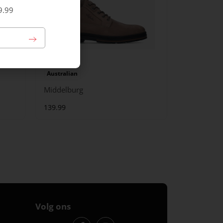
9.99
Australian
Middelburg
139.99
Volg ons