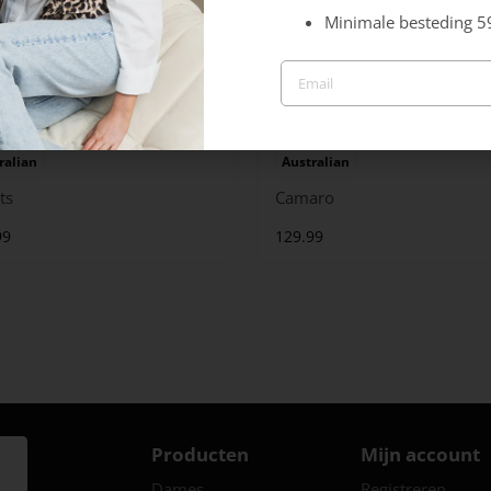
Minimale besteding 5
ralian
Australian
ts
Camaro
99
129.99
Producten
Mijn account
Dames
Registreren