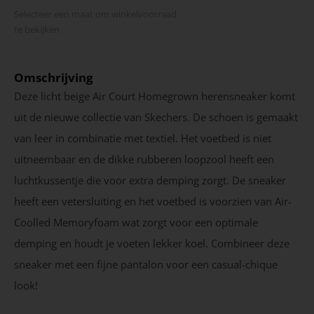
Selecteer een maat om winkel­voorraad
te bekijken
Omschrijving
Deze licht beige Air Court Homegrown herensneaker komt
uit de nieuwe collectie van Skechers. De schoen is gemaakt
van leer in combinatie met textiel. Het voetbed is niet
uitneembaar en de dikke rubberen loopzool heeft een
luchtkussentje die voor extra demping zorgt. De sneaker
heeft een vetersluiting en het voetbed is voorzien van Air-
Coolled Memoryfoam wat zorgt voor een optimale
demping en houdt je voeten lekker koel. Combineer deze
sneaker met een fijne pantalon voor een casual-chique
look!