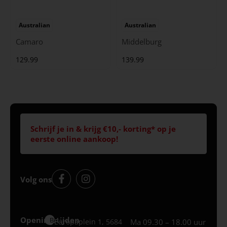
Australian
Australian
Camaro
Middelburg
129.99
139.99
Schrijf je in & krijg €10,- korting* op je
eerste online aankoop!
Volg ons
Openingstijden
Best
Europaplein 1, 5684
Ma 09.30 – 18.00 uur