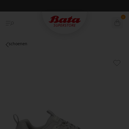
Betaal achteraf met Klarna
0
schoenen