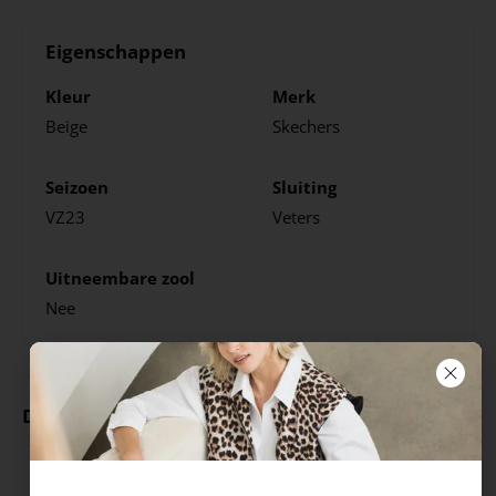
Eigenschappen
Kleur
Merk
Beige
Skechers
Seizoen
Sluiting
VZ23
Veters
Uitneembare zool
Nee
Deze producten ga je leuk vinden