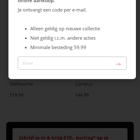
online aankoop.
Je ontvangt een code per e-mail.
Alleen geldig op nieuwe collectie
Niet geldig i.c.m. andere acties
Minimale besteding 59.99
Ecco
Jomos
Melbourne
Campus
119.99
144.99
Schrijf je in & krijg €10,- korting* op je