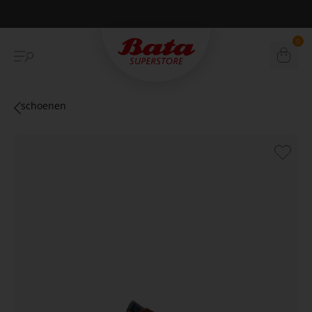
Duurzame verzending
0
schoenen