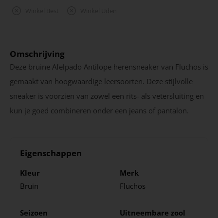
Winkel Best
Winkel Uden
Omschrijving
Deze bruine Afelpado Antilope herensneaker van Fluchos is
gemaakt van hoogwaardige leersoorten. Deze stijlvolle
sneaker is voorzien van zowel een rits- als vetersluiting en
kun je goed combineren onder een jeans of pantalon.
Eigenschappen
Kleur
Merk
Bruin
Fluchos
Seizoen
Uitneembare zool