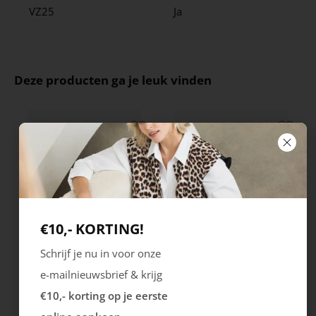
VZ25
Ja
Deze producten ga je leuk vinden
€10,- KORTING!
Schrijf je nu in voor onze
Ecco
Ecco
e-mailnieuwsbrief & krijg
Melbourne
Astir Neo
€10,- korting op je eerste
119.99
139.99