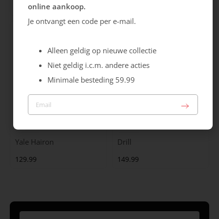
online aankoop.
99.99
129.99
Je ontvangt een code per e-mail.
Alleen geldig op nieuwe collectie
Niet geldig i.c.m. andere acties
Minimale besteding 59.99
Maruti
Gabor
Yale Hairon
Drill
129.99
149.99