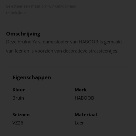
Selecteer een maat om winkel­voorraad
te bekijken
Omschrijving
Deze bruine Yara damesloafer van HABOOB is gemaakt
van leer en is voorzien van decoratieve strassteentjes.
Eigenschappen
Kleur
Merk
Bruin
HABOOB
Seizoen
Materiaal
VZ26
Leer