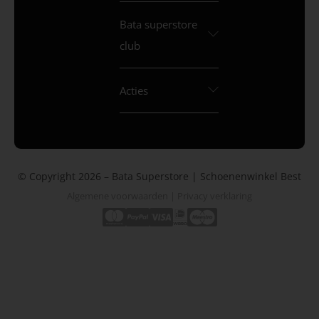
Bata superstore
club
Acties
© Copyright 2026 – Bata Superstore | Schoenenwinkel Best
Algemene voorwaarden
|
Privacy verklaring