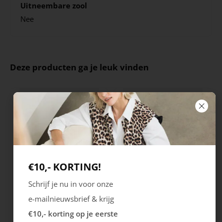
Uitneembare zool
Nee
Deze producten ga je leuk vinden
€10,- KORTING!
Schrijf je nu in voor onze
Rieker
Maruti
e-mailnieuwsbrief & krijg
Cristallino
Roma
€10,- korting op je eerste