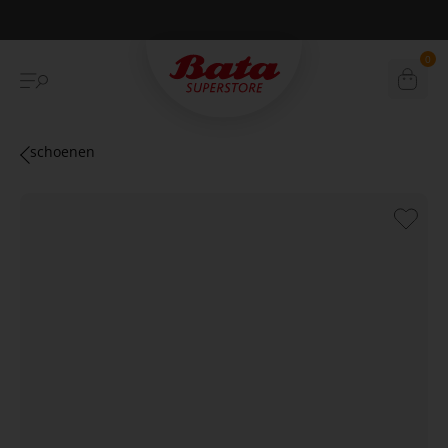
Betaal achteraf met Klarna
0
schoenen