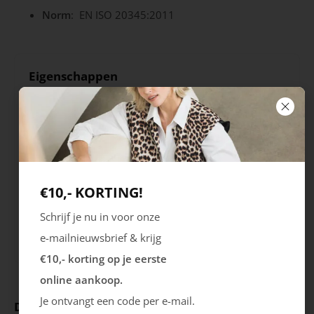
Norm
: EN ISO 20345:2011
Eigenschappen
Kleur
Merk
Zwart
Traxx
Seizoen
Sluiting
STD
Veters
€10,- KORTING!
Schrijf je nu in voor onze
Uitneembare zool
e-mailnieuwsbrief & krijg
Nee
€10,- korting op je eerste
online aankoop.
Je ontvangt een code per e-mail.
Deze producten ga je leuk vinden