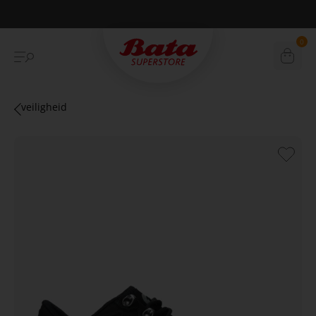
Betaal achteraf met Klarna
0
veiligheid