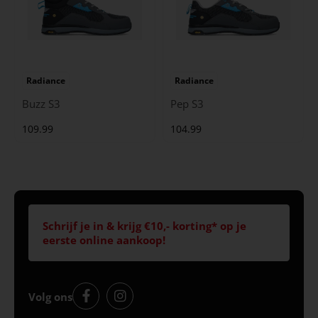
Radiance
Radiance
Buzz S3
Pep S3
109.99
104.99
Schrijf je in & krijg €10,- korting* op je
eerste online aankoop!
Volg ons