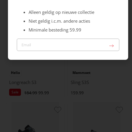
Alleen geldig op nieuwe collectie
Niet geldig i.c.m. andere acties
Minimale besteding 59.99
Helix
Mammoet
Longreach S3
Sling S3S
Sale
184.99
99.99
159.99