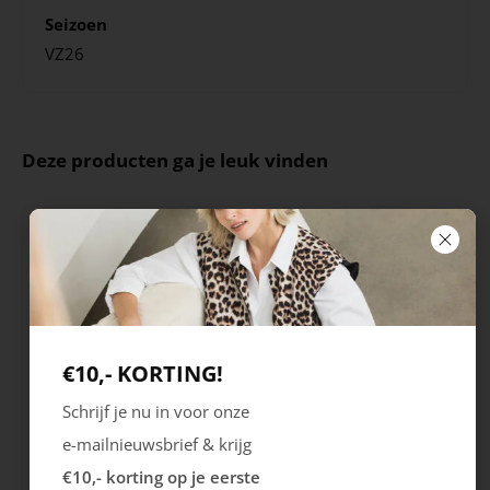
Seizoen
VZ26
Deze producten ga je leuk vinden
€10,- KORTING!
Schrijf je nu in voor onze
Rieker
Maruti
e-mailnieuwsbrief & krijg
Cristallino
Roma
€10,- korting op je eerste