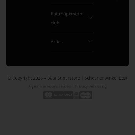
Bata superstore
club
Acties
© Copyright 2026 – Bata Superstore | Schoenenwinkel Best
Algemene voorwaarden
|
Privacy verklaring