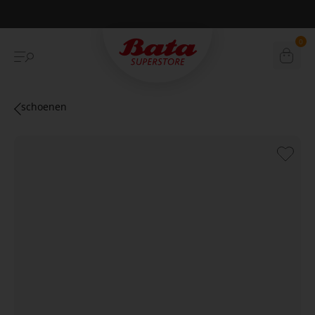
Betaal achteraf met Klarna
0
schoenen