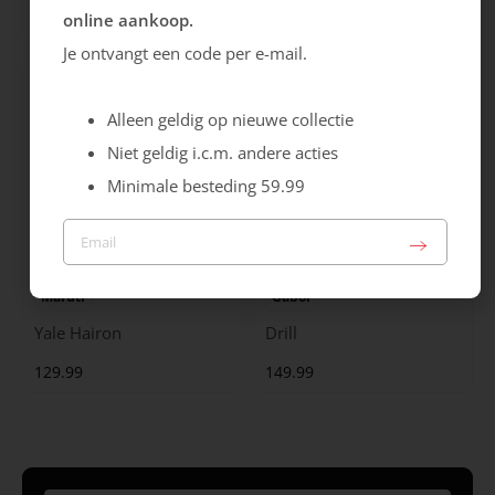
online aankoop.
99.99
129.99
Je ontvangt een code per e-mail.
Alleen geldig op nieuwe collectie
Niet geldig i.c.m. andere acties
Minimale besteding 59.99
Maruti
Gabor
Yale Hairon
Drill
129.99
149.99