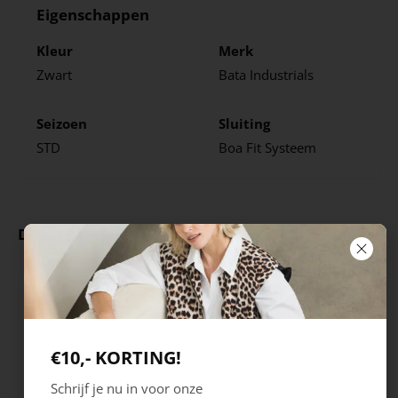
Eigenschappen
Kleur
Merk
Zwart
Bata Industrials
Seizoen
Sluiting
STD
Boa Fit Systeem
Deze producten ga je leuk vinden
€10,- KORTING!
Schrijf je nu in voor onze