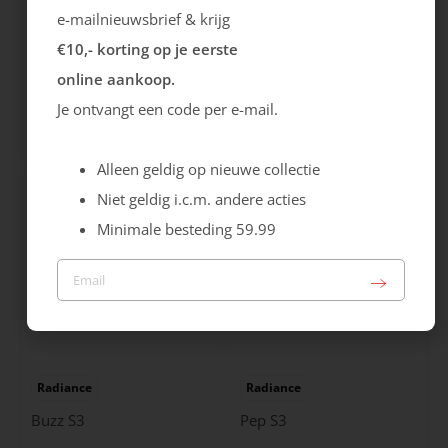
e-mailnieuwsbrief & krijg
€10,- korting op je eerste
Helix
Mammoet
online aankoop.
Longreach S3
Sling S3S
Je ontvangt een code per e-mail.
Sale
184.99
99.99
159.99
Alleen geldig op nieuwe collectie
Niet geldig i.c.m. andere acties
Minimale besteding 59.99
Radiance
Radiance
Buzz S3
Pep S3