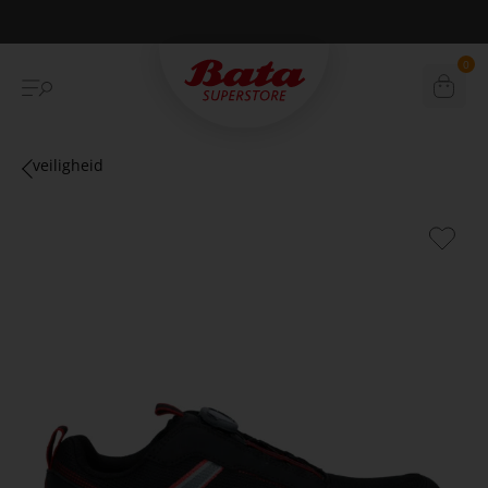
Betaal achteraf met Klarna
0
veiligheid