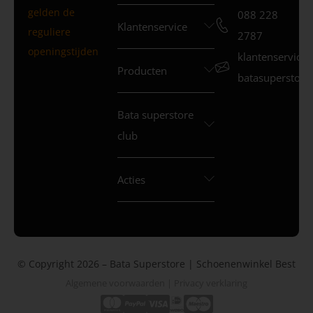
gelden de
088 228
Klantenservice
reguliere
2787
openingstijden
klantenservice
Producten
batasuperstore.
Bata superstore
club
Acties
© Copyright 2026 – Bata Superstore | Schoenenwinkel Best
Algemene voorwaarden
|
Privacy verklaring