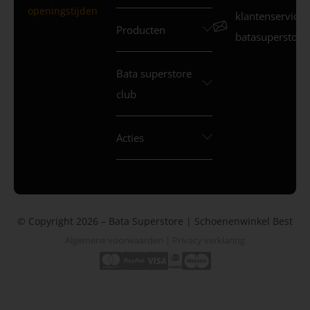
openingstijden
klantenservice
Producten
batasuperstore.
Bata superstore
club
Acties
© Copyright 2026 – Bata Superstore | Schoenenwinkel Best
Algemene voorwaarden
|
Privacy verklaring