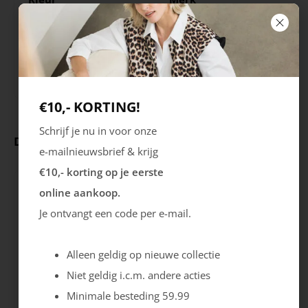
Zwart
Stur
Seizoen
Sluiting
STD
Veters
€10,- KORTING!
Schrijf je nu in voor onze
Deze producten ga je leuk vinden
e-mailnieuwsbrief & krijg
€10,- korting op je eerste
online aankoop.
Je ontvangt een code per e-mail.
Alleen geldig op nieuwe collectie
Niet geldig i.c.m. andere acties
Minimale besteding 59.99