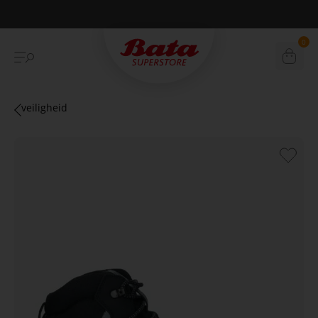
Betaal achteraf met Klarna
0
veiligheid