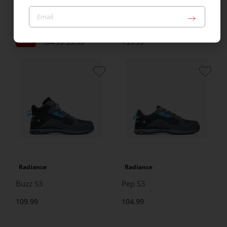
Helix
Mammoet
Longreach S3
Sling S3S
Sale
184.99
99.99
159.99
Radiance
Radiance
Buzz S3
Pep S3
109.99
104.99