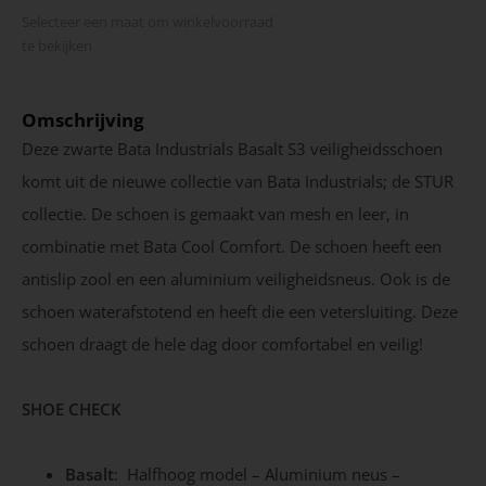
Selecteer een maat om winkel­voorraad
te bekijken
Omschrijving
Deze zwarte Bata Industrials Basalt S3 veiligheidsschoen
komt uit de nieuwe collectie van Bata Industrials; de STUR
collectie. De schoen is gemaakt van mesh en leer, in
combinatie met Bata Cool Comfort. De schoen heeft een
antislip zool en een aluminium veiligheidsneus. Ook is de
schoen waterafstotend en heeft die een vetersluiting. Deze
schoen draagt de hele dag door comfortabel en veilig!
SHOE CHECK
Basalt
: Halfhoog model – Aluminium neus –