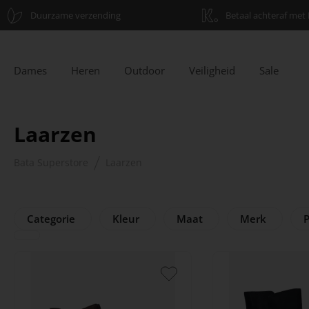
Duurzame verzending
Betaal achteraf met 
Dames
Heren
Outdoor
Veiligheid
Sale
Laarzen
Bata Superstore
Laarzen
Categorie
Kleur
Maat
Merk
P