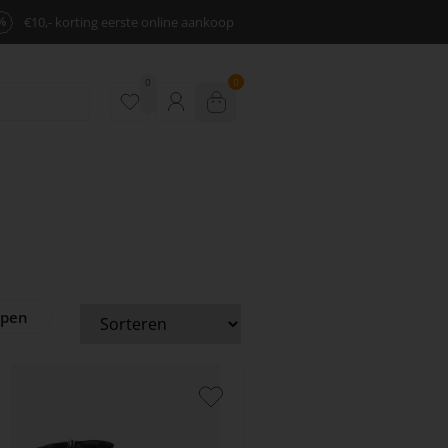
%
€10,- korting eerste online aankoop
0
0
ppen