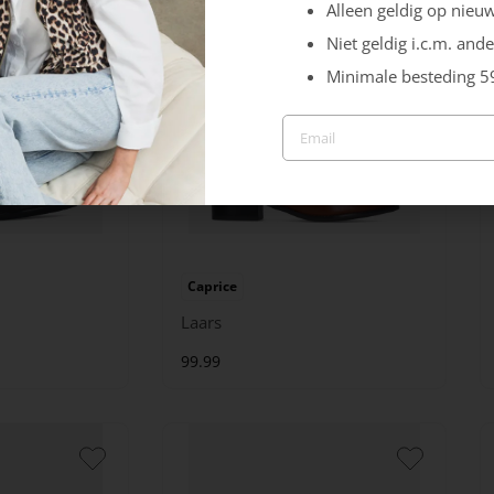
Alleen geldig op nieuw
Niet geldig i.c.m. ande
Minimale besteding 5
Caprice
Laars
99.99