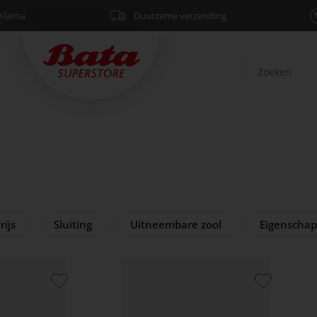
Klarna
Duurzame verzending
rijs
Sluiting
Uitneembare zool
Eigenscha