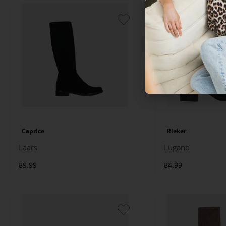
Caprice
Rieker
Laars
Lugano
89.99
84.99