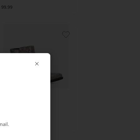
99.99
Rieker
Python
mail.
79.99