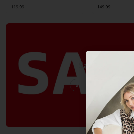
119.99
149.99
Sale
Bekijk Sale