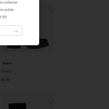
e collectie
re acties
9.99
Rieker
Newa
84.99