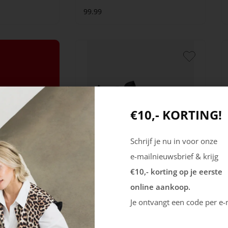
99.99
€10,- KORTING!
Schrijf je nu in voor onze
e-mailnieuwsbrief & krijg
Rieker
€10,- korting op je eerste
Minato
online aankoop.
Je ontvangt een code per e-
99.99