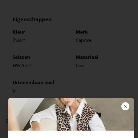
Eigenschappen
Kleur
Merk
Zwart
Caprice
Seizoen
Materiaal
HW2627
Leer
Uitneembare zool
Ja
Deze producten ga je leuk vinden