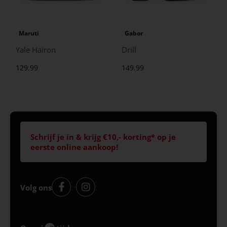
Maruti
Gabor
Yale Hairon
Drill
129.99
149.99
Schrijf je in & krijg €10,- korting* op je
eerste online aankoop!
Volg ons