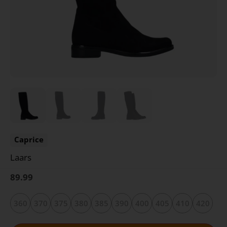
Caprice
Laars
89.99
360
370
375
380
385
390
400
405
410
420