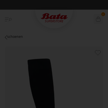
Betaal achteraf met Klarna
0
schoenen