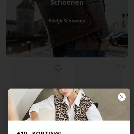
Schoenen
Bekijk Schoenen
Whawowa
Ecco
€10,- KORTING!