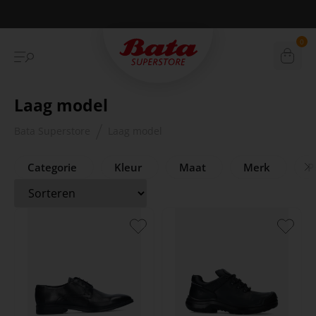
Betaal achteraf met Klarna
0
Laag model
Bata Superstore
Laag model
Categorie
Kleur
Maat
Merk
Pr