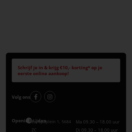
Schrijf je in & krijg €10,- korting* op je
eerste online aankoop!
Volg ons
Openingstijden
Best
Europaplein 1, 5684
Ma 09.30 – 18.00 uur
ZC
Di 09.30 – 18.00 uur