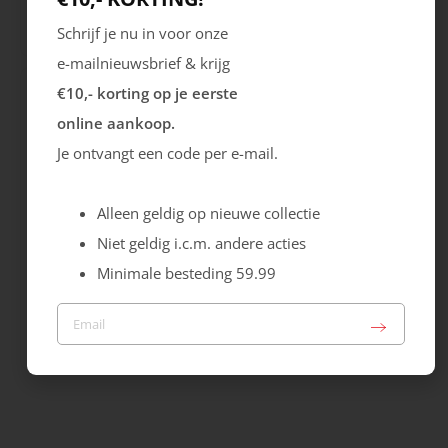
Rosa S1PS
Exostride M Low
Schrijf je nu in voor onze
109.99
169.99
e-mailnieuwsbrief & krijg
€10,- korting op je eerste
online aankoop.
Je ontvangt een code per e-mail.
Alleen geldig op nieuwe collectie
Niet geldig i.c.m. andere acties
Minimale besteding 59.99
Ecco
Whawowa
Soft 2.0 Tie
Jane S3S
119.99
119.99