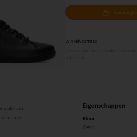
Toevoege
Winkelvoorraad
Selecteer een maat om winkel­voorraad
te bekijken
Eigenschappen
gemaakt van
sneaker met
Kleur
Zwart