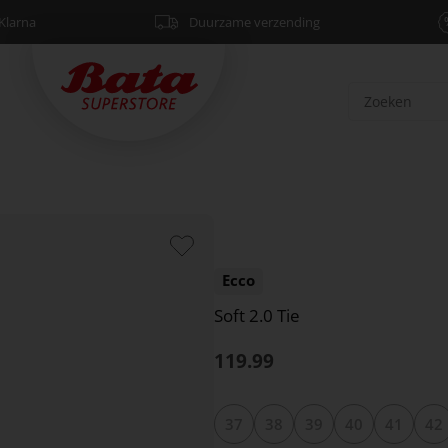
Klarna
Duurzame verzending
Ecco
Soft 2.0 Tie
119.99
37
38
39
40
41
42