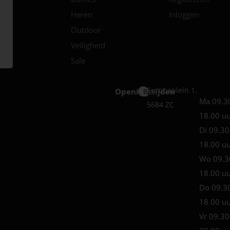
Heren
Inloggen
Outdoor
Veiligheid
Sale
Europaplein 1,
Openingstijden
Best
Ma 09.3
5684 ZC
18.00 u
Di 09.30
18.00 u
Wo 09.3
18.00 u
Do 09.3
18.00 u
Vr 09.30