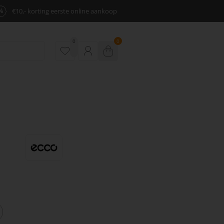
%
€10,- korting eerste online aankoop
0
0