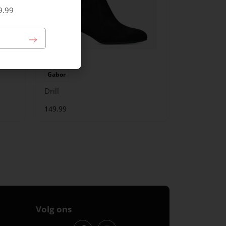
9.99
Gabor
Drill
149.99
Volg ons