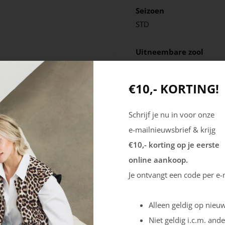
Seizoen
STD
Uitneembare zool
Ja
€10,- KORTING!
Schrijf je nu in voor onze
e-mailnieuwsbrief & krijg
€10,- korting op je eerste
online aankoop.
Je ontvangt een code per e-
Alleen geldig op nieuw
Niet geldig i.c.m. ande