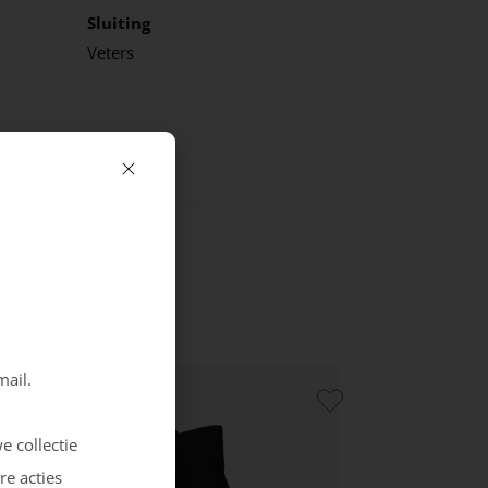
Sluiting
Veters
mail.
e collectie
re acties