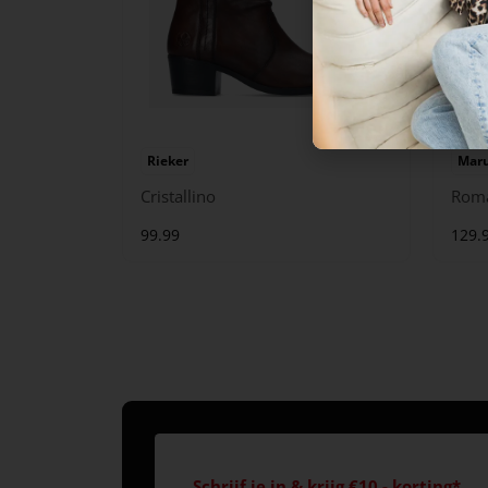
Rieker
Maru
Cristallino
Rom
99.99
129.
Schrijf je in & krijg €10,- korting*