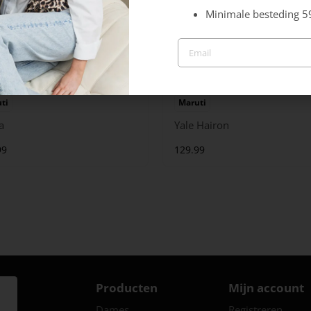
Minimale besteding 5
ti
Maruti
a
Yale Hairon
99
129.99
Producten
Mijn account
Dames
Registreren