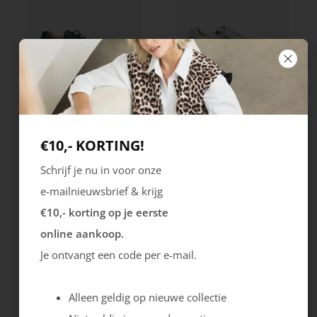
Helioform
Helioform
Sneaker H
Sneaker H
€10,- KORTING!
Sale
149.99
89.99
149.99
Schrijf je nu in voor onze
e-mailnieuwsbrief & krijg
€10,- korting op je eerste
online aankoop.
Je ontvangt een code per e-mail.
Alleen geldig op nieuwe collectie