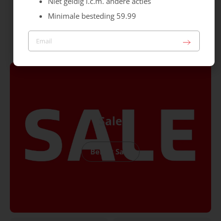
Niet geldig i.c.m. andere acties
Helioform
Helioform
Minimale besteding 59.99
Sneaker H
Sneaker H
Sale
149.99
89.99
149.99
Sale
Bekijk Sale