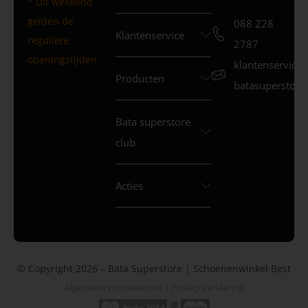
* Dit weekend
gelden de
088 228
Klantenservice
reguliere
2787
openingstijden
klantenservice
Producten
batasuperstore.
Bata superstore
club
Acties
© Copyright 2026 – Bata Superstore | Schoenenwinkel Best
Algemene voorwaarden
|
Privacy verklaring