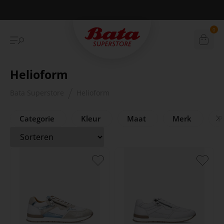
Betaal achteraf met Klarna
0
Helioform
Bata Superstore
Helioform
Categorie
Kleur
Maat
Merk
Pr