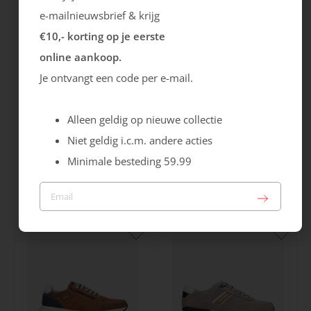
e-mailnieuwsbrief & krijg
€10,- korting op je eerste
online aankoop.
Je ontvangt een code per e-mail.
Alleen geldig op nieuwe collectie
Niet geldig i.c.m. andere acties
Australian
Australian
Minimale besteding 59.99
Tiago
Camaro
Sale
Sale
139.99
69.99
129.99
69.99