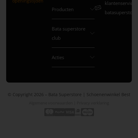
openingstijden
klantenservice
Producten
batasuperstore.
Bata superstore
club
Acties
© Copyright 2026 – Bata Superstore | Schoenenwinkel Best
Algemene voorwaarden
|
Privacy verklaring