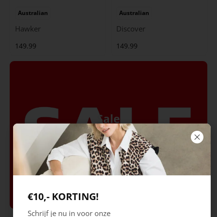
Australian
Australian
Hawker
Discover
149.99
149.99
Sale
Bekijk Sale
€10,- KORTING!
Schrijf je nu in voor onze