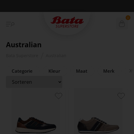
Betaal achteraf met Klarna
0
Australian
Bata Superstore
Australian
Categorie
Kleur
Maat
Merk
Pr