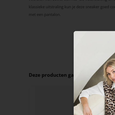
klassieke uitstraling kun je deze sneaker goed 
met een pantalon.
Deze producten ga je leuk vinden