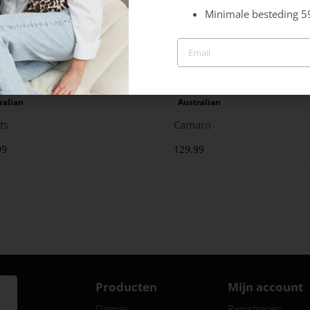
Minimale besteding 5
ralian
Australian
ts
Camaro
99
129.99
Producten
Mijn account
Dames
Registreren