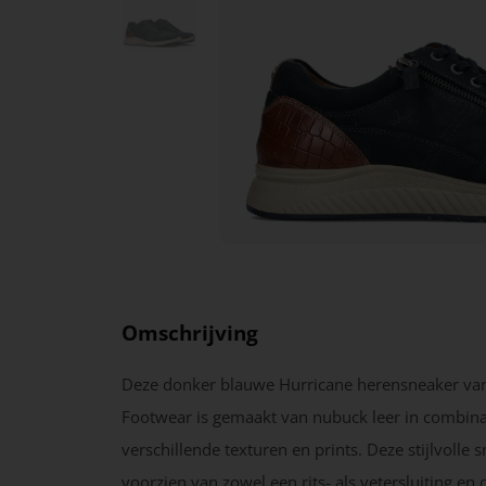
Omschrijving
Deze donker blauwe Hurricane herensneaker van
Footwear is gemaakt van nubuck leer in combina
verschillende texturen en prints. Deze stijlvolle s
voorzien van zowel een rits- als vetersluiting en