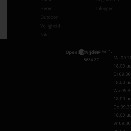
Heren
Inloggen
Outdoor
Veiligheid
Sale
Europaplein 1,
Openingstijden
Best
Ma 09.3
5684 ZC
18.00 u
Di 09.30
18.00 u
Wo 09.3
18.00 u
Do 09.3
18.00 u
Vr 09.30