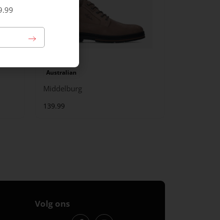
9.99
Australian
Middelburg
139.99
Volg ons