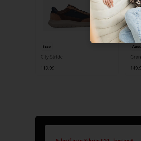
Ecco
Aust
City Stride
Gran
119.99
149.
Schrijf je in & krijg €10,- korting*