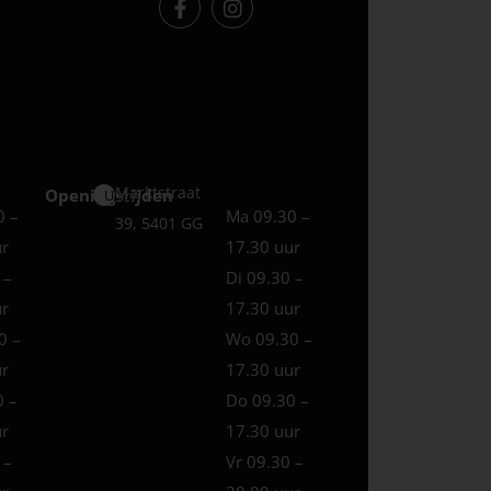
Marktstraat
Openingstijden
Uden
0 –
Ma 09.30 –
39, 5401 GG
ur
17.30 uur
 –
Di 09.30 –
ur
17.30 uur
0 –
Wo 09.30 –
ur
17.30 uur
0 –
Do 09.30 –
ur
17.30 uur
 –
Vr 09.30 –