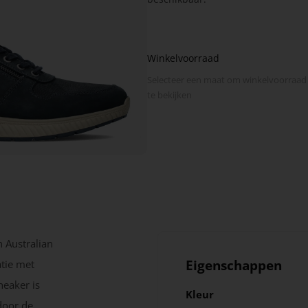
Winkelvoorraad
Selecteer een maat om winkel­voorraad
te bekijken
 Australian
Eigenschappen
tie met
neaker is
Kleur
 door de