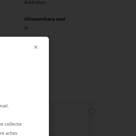
Australian
Uitneembare zool
Ja
mail.
e collectie
re acties