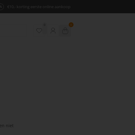
%
€10,- korting eerste online aankoop
0
0
en niet