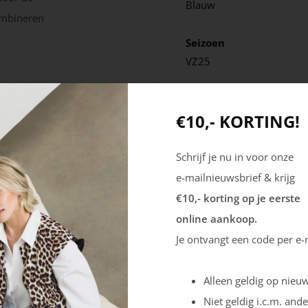
Blauw
combineren
Seizoen
VZ25
€10,- KORTING!
Schrijf je nu in voor onze
e-mailnieuwsbrief & krijg
€10,- korting op je eerste
online aankoop.
Je ontvangt een code per e-
Alleen geldig op nieuw
Niet geldig i.c.m. ande