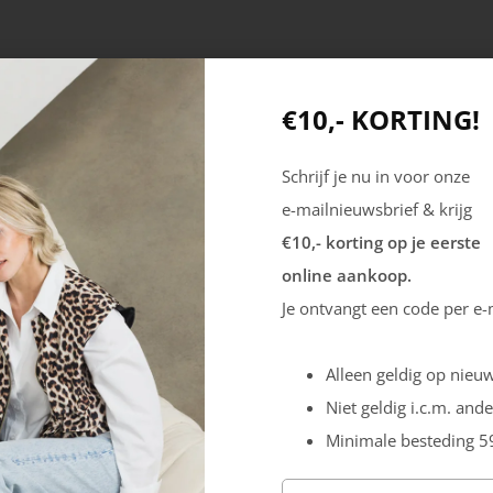
€10,- KORTING!
Schrijf je nu in voor onze
e-mailnieuwsbrief & krijg
€10,- korting op je eerste
online aankoop.
Producten
Mijn account
Je ontvangt een code per e-
Dames
Registreren
Alleen geldig op nieuw
Heren
Inloggen
Niet geldig i.c.m. ande
Outdoor
Minimale besteding 5
Veiligheid
Sale