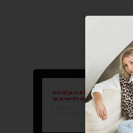
Schrijf je in & krijg €10,- korting*
op je eerste online aankoop!