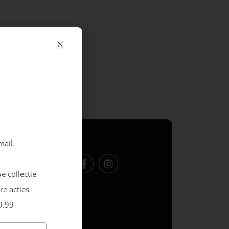
Volg ons
mail.
e collectie
re acties
9.99