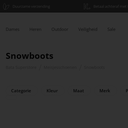
Duurzame verzending
Betaal achteraf met 
Dames
Heren
Outdoor
Veiligheid
Sale
Snowboots
Bata Superstore
Meisjesschoenen
Snowboots
Categorie
Kleur
Maat
Merk
P