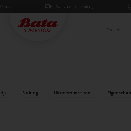
Klarna
Duurzame verzending
rijs
Sluiting
Uitneembare zool
Eigenscha