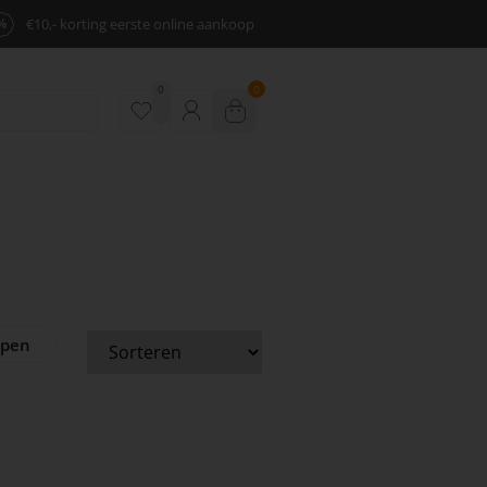
%
€10,- korting eerste online aankoop
0
0
ppen