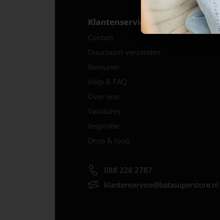
Klantenservice
Contact
Duurzaam verzenden
Retouren
Help & FAQ
Over ons
Vacatures
Inspiratie
Drop & loop
088 228 2787
klantenservice@
batasuperstore.nl