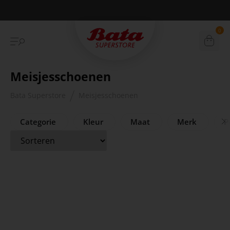
Betaal achteraf met Klarna
0
Meisjesschoenen
Bata Superstore
Meisjesschoenen
Categorie
Kleur
Maat
Merk
Pr