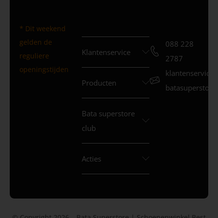
* Dit weekend
gelden de
088 228
Klantenservice
reguliere
2787
openingstijden
klantenservice
Producten
batasuperstore.
Bata superstore
club
Acties
© Copyright 2026 – Bata Superstore | Schoenenwinkel Best