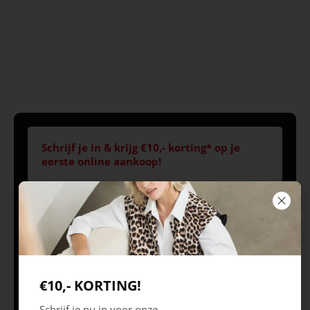
Schrijf je in & krijg €10,- korting* op je
eerste online aankoop!
Volg ons
Openingstijden
Best
Europaplein 1, 5684
Ma 09.30 – 18.00 uur
€10,- KORTING!
ZC
Di 09.30 – 18.00 uur
Schrijf je nu in voor onze