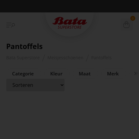
Betaal achteraf met Klarna
0
Pantoffels
Bata Superstore
Meisjesschoenen
Pantoffels
Categorie
Kleur
Maat
Merk
Pr