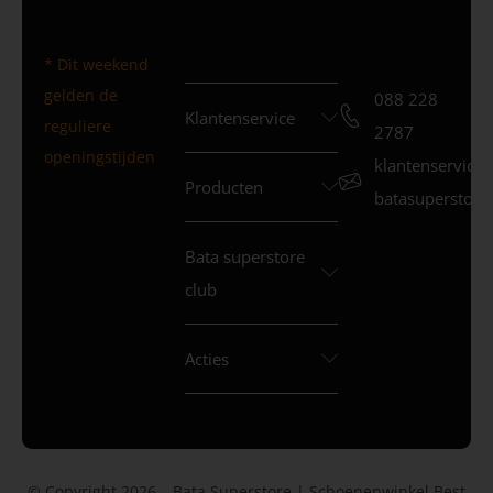
* Dit weekend
gelden de
088 228
Klantenservice
reguliere
2787
openingstijden
klantenservice
Producten
batasuperstore.
Bata superstore
club
Acties
© Copyright 2026 – Bata Superstore | Schoenenwinkel Best