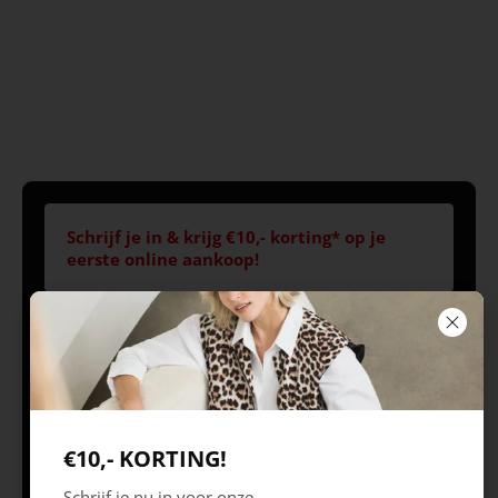
Schrijf je in & krijg €10,- korting* op je
eerste online aankoop!
Volg ons
Openingstijden
Best
Europaplein 1, 5684
Ma 09.30 – 18.00 uur
€10,- KORTING!
ZC
Di 09.30 – 18.00 uur
Schrijf je nu in voor onze