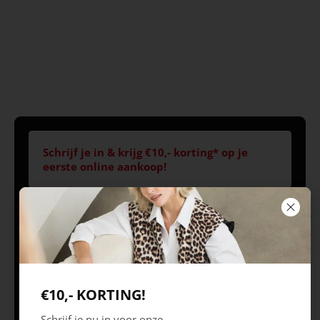
Schrijf je in & krijg €10,- korting* op je
eerste online aankoop!
Volg ons
Openingstijden
Best
Europaplein 1, 5684
Ma 09.30 – 18.00 uur
€10,- KORTING!
ZC
Di 09.30 – 18.00 uur
Schrijf je nu in voor onze