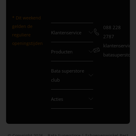
* Dit weekend
gelden de
088 228
Klantenservice
reguliere
2787
openingstijden
klantenservice
Producten
batasuperstore.
Bata superstore
club
Acties
© Copyright 2026 – Bata Superstore | Schoenenwinkel Best