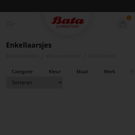
Betaal achteraf met Klarna
0
Enkellaarsjes
Bata Superstore
Meisjesschoenen
Enkellaarsjes
Categorie
Kleur
Maat
Merk
Pr