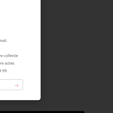
mail.
e collectie
re acties
9.99