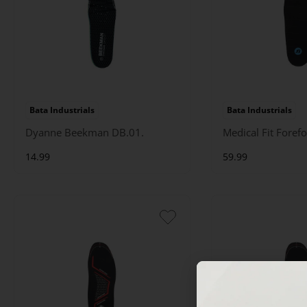
Bata Industrials
Bata Industrials
Dyanne Beekman DB.01.
Medical Fit Forefo
14.99
59.99