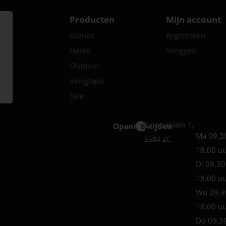
Producten
Mijn account
Dames
Registreren
Heren
Inloggen
Outdoor
Veiligheid
Sale
Europaplein 1,
Openingstijden
Best
Ma 09.3
5684 ZC
18.00 u
Di 09.30
18.00 u
Wo 09.3
18.00 u
Do 09.3