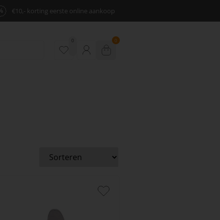
%
€10,- korting eerste online aankoop
0
0