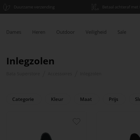
Duurzame verzending
Betaal achteraf met 
Dames
Heren
Outdoor
Veiligheid
Sale
Inlegzolen
Bata Superstore
Accessoires
Inlegzolen
Categorie
Kleur
Maat
Prijs
Sl