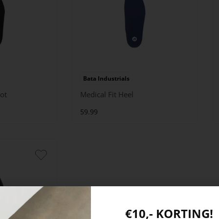
Bata Industrials
ot
Medical Fit Heel
59.99
€10,- KORTING!