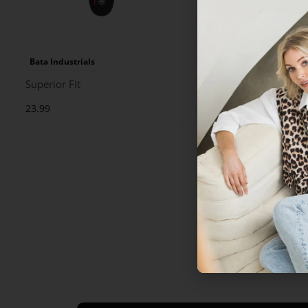
Bata Industrials
Bata Industrials
Superior Fit
Premium Fit
23.99
11.99