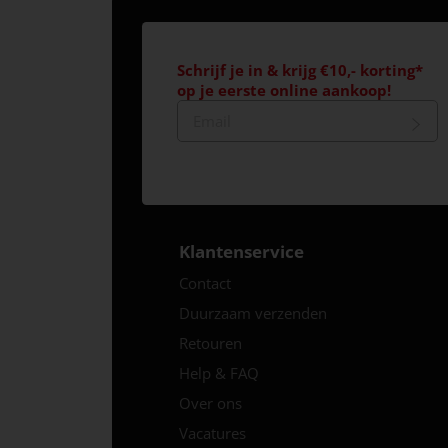
Schrijf je in & krijg €10,- korting*
op je eerste online aankoop!
Klantenservice
Contact
Duurzaam verzenden
Retouren
Help & FAQ
Over ons
Vacatures