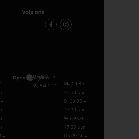
Volg ons
Marktstraat
Openingstijden
Uden
0 –
Ma 09.30 –
39, 5401 GG
ur
17.30 uur
 –
Di 09.30 –
ur
17.30 uur
0 –
Wo 09.30 –
ur
17.30 uur
0 –
Do 09.30 –