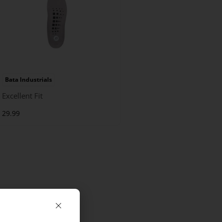
Bata Industrials
Excellent Fit
29.99