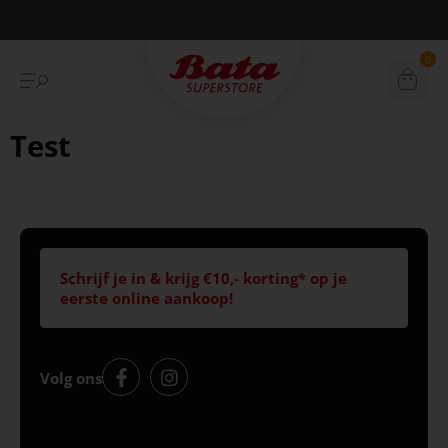
Betaal achteraf met Klarna
0
Test
Schrijf je in & krijg €10,- korting* op je
eerste online aankoop!
Volg ons