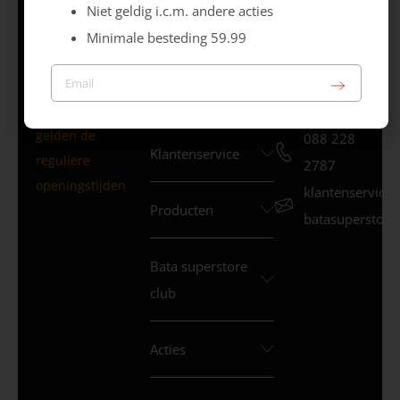
Niet geldig i.c.m. andere acties
Za 09.30 – 17.00 uur
Minimale besteding 59.99
Zo – Gesloten *
* Dit weekend
gelden de
088 228
Klantenservice
reguliere
2787
openingstijden
klantenservice
Producten
batasuperstore.
Bata superstore
club
Acties