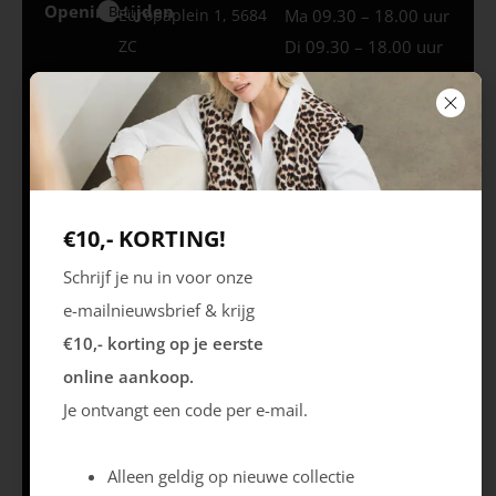
Openingstijden
Best
Europaplein 1, 5684
Ma 09.30 – 18.00 uur
ZC
Di 09.30 – 18.00 uur
Wo 09.30 – 18.00
uur
Do 09.30 – 18.00 uur
Vr 09.30 – 20.00 uur
Za 09.30 – 17.00 uur
Zo – Gesloten *
€10,- KORTING!
Schrijf je nu in voor onze
e-mailnieuwsbrief & krijg
Openingstijden
Uden
Marktstraat 39, 5401
Ma 09.30 – 17.30 uur
€10,- korting op je eerste
GG
Di 09.30 – 17.30 uur
online aankoop.
Wo 09.30 –
Je ontvangt een code per e-mail.
17.30 uur
Do 09.30 – 17.30 uur
Alleen geldig op nieuwe collectie
Vr 09.30 – 20.00 uur