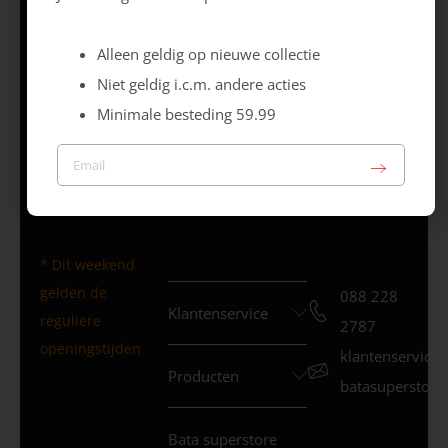
GG
Di 09.30 – 17.30 uur
Wo 09.30 –
Alleen geldig op nieuwe collectie
17.30 uur
Niet geldig i.c.m. andere acties
Do 09.30 – 17.30 uur
Minimale besteding 59.99
Vr 09.30 – 20.00 uur
Za 09.30 – 17.00 uur
Zo – Gesloten *
* Dit weekend
gelden de
088 228
Klantenservice
reguliere
2787
openingstijden
klantenservice
Producten
batasuperstore.
Bata superstore