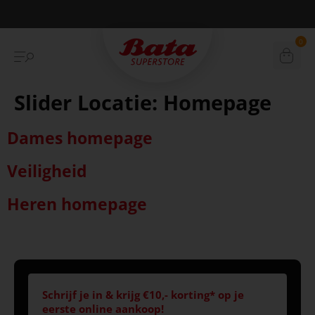
Betaal achteraf met Klarna
0
Slider Locatie:
Homepage
Dames homepage
Veiligheid
Heren homepage
Schrijf je in & krijg €10,- korting* op je
eerste online aankoop!