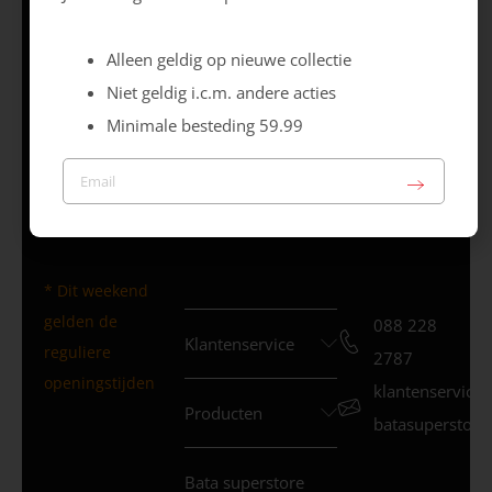
GG
Di 09.30 – 17.30 uur
Wo 09.30 –
Alleen geldig op nieuwe collectie
17.30 uur
Niet geldig i.c.m. andere acties
Do 09.30 – 17.30 uur
Minimale besteding 59.99
Vr 09.30 – 20.00 uur
Za 09.30 – 17.00 uur
Zo – Gesloten *
* Dit weekend
gelden de
088 228
Klantenservice
reguliere
2787
openingstijden
klantenservice
Producten
batasuperstore.
Bata superstore