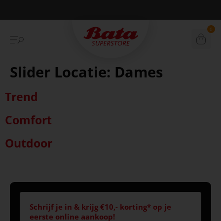
Betaal achteraf met Klarna
0
Slider Locatie:
Dames
Trend
Comfort
Outdoor
Schrijf je in & krijg €10,- korting* op je
eerste online aankoop!