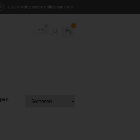
%
€10,- korting eerste online aankoop
0
0
ppen