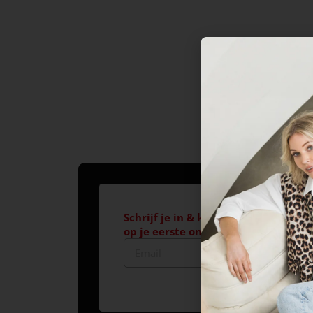
Schrijf je in & krijg €10,- korting*
op je eerste online aankoop!