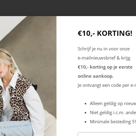
€10,- KORTING!
Schrijf je nu in voor onze
e-mailnieuwsbrief & krijg
€10,- korting op je eerste
online aankoop.
Producten
Mijn account
Je ontvangt een code per e-
Dames
Registreren
Alleen geldig op nieuw
Heren
Inloggen
Niet geldig i.c.m. ande
Outdoor
Minimale besteding 5
Veiligheid
Sale