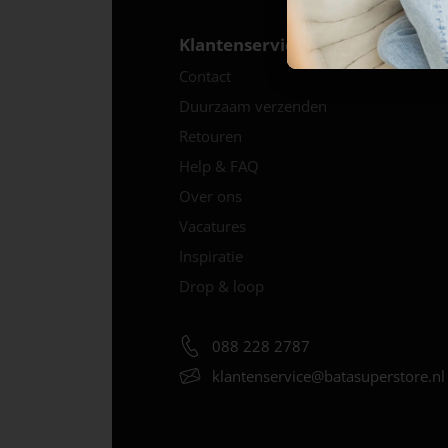
Klantenservice
Contact
Duurzaam verzenden
Retouren
Help & FAQ
Over ons
Vacatures
Inspiratie
Drop & loop
088 228 2787
klantenservice@
batasuperstore.nl