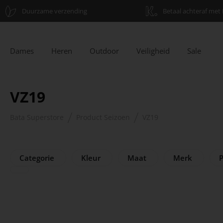
Duurzame verzending
Betaal achteraf met 
Dames
Heren
Outdoor
Veiligheid
Sale
VZ19
Bata Superstore
Product Seizoen
VZ19
Categorie
Kleur
Maat
Merk
P