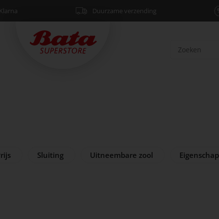
Klarna
Duurzame verzending
rijs
Sluiting
Uitneembare zool
Eigenscha