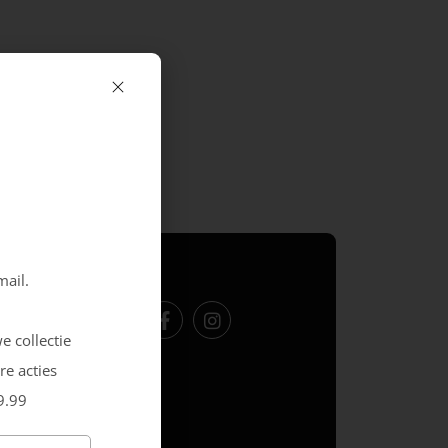
Volg ons
mail.
e collectie
re acties
9.99