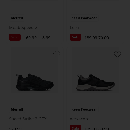
Merrell
Keen Footwear
Moab Speed 2
Leiki
Sale
Sale
169.99
118.99
139.99
70.00
Merrell
Keen Footwear
Speed Strike 2 GTX
Versacore
Sale
129.99
139.99
89.99