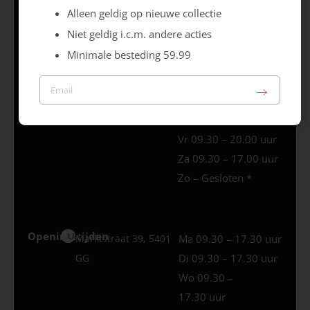
Alleen geldig op nieuwe collectie
Niet geldig i.c.m. andere acties
Openingstijden
Best
Europaplein 1, 5684
Ma 09.30 – 18.00 uur
Minimale besteding 59.99
ZC
Di 09.30 – 18.00 uur
Wo 09.30 – 18.00
uur
Do 09.30 – 18.00 uur
Vr 09.30 – 20.00 uur
Za 09.30 – 17.00 uur
Zo – Gesloten *
Openingstijden
Uden
Marktstraat 39, 5401
Ma 09.30 – 17.30 uur
GG
Di 09.30 – 17.30 uur
Wo 09.30 –
17.30 uur