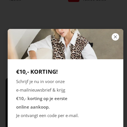
€10,- KORTING!
Schrijf je nu in voor onze
e-mailnieuwsbrief & krijg
Schrijf je in & krijg €10,- korting* op je
eerste online aankoop!
€10,- korting op je eerste
online aankoop.
Je ontvangt een code per e-mail.
Volg ons