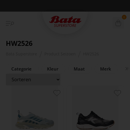
Betaal achteraf met Klarna
0
HW2526
Bata Superstore
Product Seizoen
HW2526
Categorie
Kleur
Maat
Merk
Pr