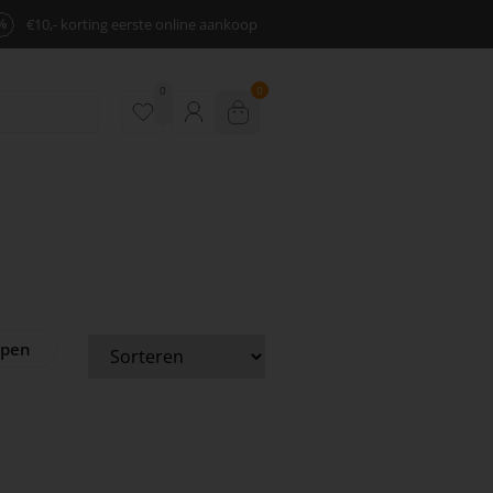
%
€10,- korting eerste online aankoop
0
0
ppen