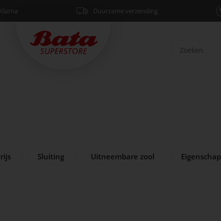
Klarna
Duurzame verzending
rijs
Sluiting
Uitneembare zool
Eigenscha