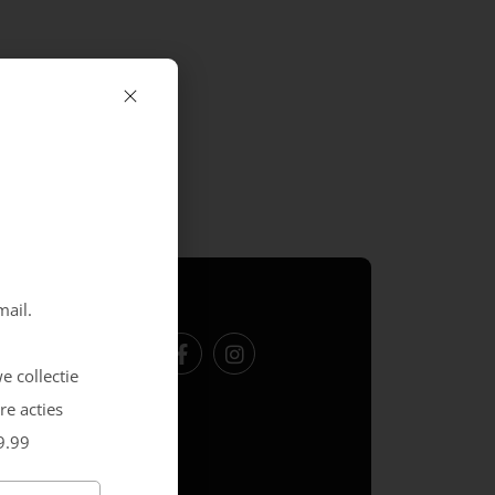
Volg ons
mail.
e collectie
re acties
9.99