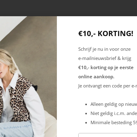
€10,- KORTING!
Schrijf je nu in voor onze
e-mailnieuwsbrief & krijg
€10,- korting op je eerste
online aankoop.
Producten
Mijn account
Je ontvangt een code per e-
Dames
Registreren
Alleen geldig op nieuw
Heren
Inloggen
Niet geldig i.c.m. ande
Outdoor
Minimale besteding 5
Veiligheid
Sale