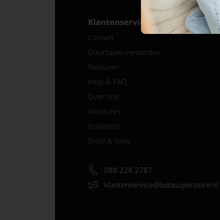
Klantenservice
Contact
Duurzaam verzenden
Retouren
Help & FAQ
Over ons
Vacatures
Inspiratie
Drop & loop
088 228 2787
klantenservice@
batasuperstore.nl