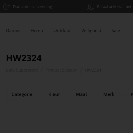
Duurzame verzending
Betaal achteraf met 
Dames
Heren
Outdoor
Veiligheid
Sale
HW2324
Bata Superstore
Product Seizoen
HW2324
Categorie
Kleur
Maat
Merk
P