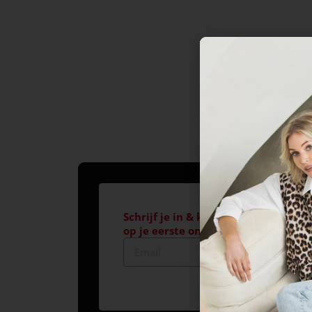
Schrijf je in & krijg €10,- korting*
op je eerste online aankoop!