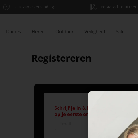
Duurzame verzending
Betaal achteraf met 
Dames
Heren
Outdoor
Veiligheid
Sale
Registereren
Schrijf je in & krijg €10,- korting*
op je eerste online aankoop!