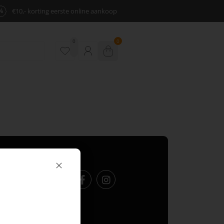
%
€10,- korting eerste online aankoop
0
0
Volg ons