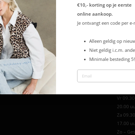
€10,- korting op je eerste
Sale
online aankoop.
Je ontvangt een code per e-
Europaplein 1,
Openingstijden
Best
Ma 09.3
5684 ZC
18.00 u
Alleen geldig op nieuw
Di 09.30
Niet geldig i.c.m. ande
18.00 u
Minimale besteding 5
Wo 09.3
18.00 u
Do 09.3
18.00 u
Vr 09.30
20.00 u
Za 09.30
17.00 u
Zo – Ges