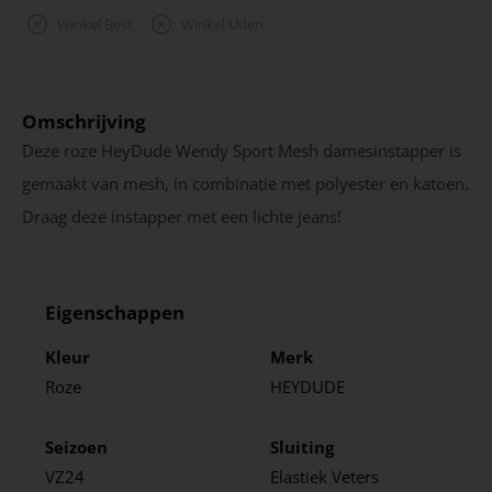
Winkel Best
Winkel Uden
Omschrijving
Deze roze HeyDude Wendy Sport Mesh damesinstapper is
gemaakt van mesh, in combinatie met polyester en katoen.
Draag deze instapper met een lichte jeans!
Eigenschappen
Kleur
Merk
Roze
HEYDUDE
Seizoen
Sluiting
VZ24
Elastiek
Veters