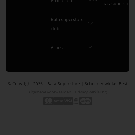
Producten
batasuperstore.
Bata superstore
club
Acties
© Copyright 2026 – Bata Superstore | Schoenenwinkel Best
Algemene voorwaarden
|
Privacy verklaring