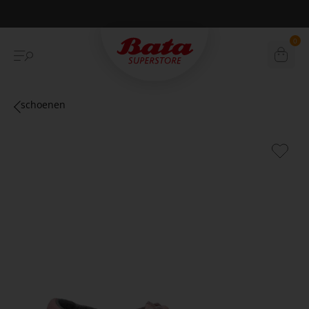
Betaal achteraf met Klarna
0
schoenen