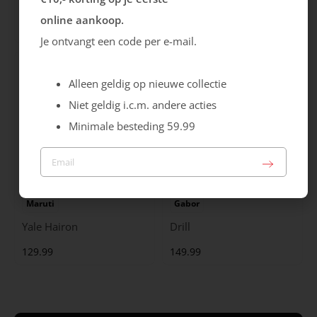
Cristallino
Roma
online aankoop.
99.99
129.99
Je ontvangt een code per e-mail.
Alleen geldig op nieuwe collectie
Niet geldig i.c.m. andere acties
Minimale besteding 59.99
Maruti
Gabor
Yale Hairon
Drill
129.99
149.99