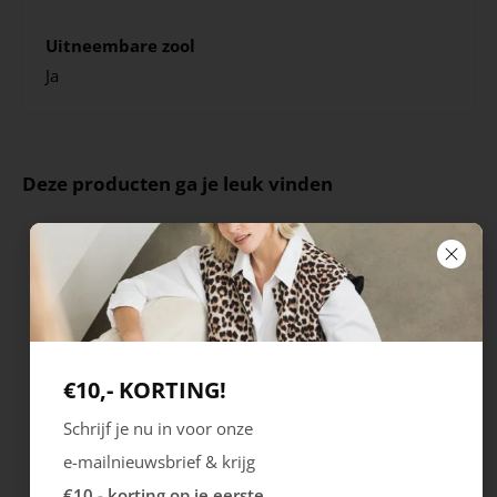
Uitneembare zool
Ja
Deze producten ga je leuk vinden
€10,- KORTING!
Schrijf je nu in voor onze
e-mailnieuwsbrief & krijg
Rieker
Maruti
€10,- korting op je eerste