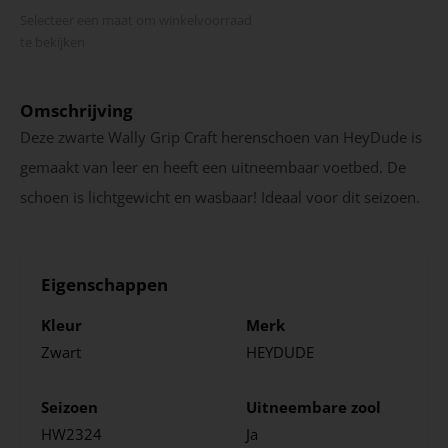
Selecteer een maat om winkel­voorraad
te bekijken
Omschrijving
Deze zwarte Wally Grip Craft herenschoen van HeyDude is
gemaakt van leer en heeft een uitneembaar voetbed. De
schoen is lichtgewicht en wasbaar! Ideaal voor dit seizoen.
Eigenschappen
Kleur
Merk
Zwart
HEYDUDE
Seizoen
Uitneembare zool
HW2324
Ja