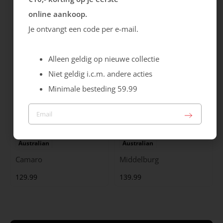
City Stride
Grants
online aankoop.
119.99
149.99
Je ontvangt een code per e-mail.
Alleen geldig op nieuwe collectie
Niet geldig i.c.m. andere acties
Minimale besteding 59.99
Australian
Australian
Camaro
Middelburg
129.99
139.99