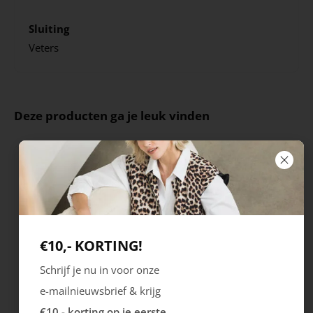
Sluiting
Veters
Deze producten ga je leuk vinden
€10,- KORTING!
Schrijf je nu in voor onze
e-mailnieuwsbrief & krijg
Ecco
Australian
€10,- korting op je eerste