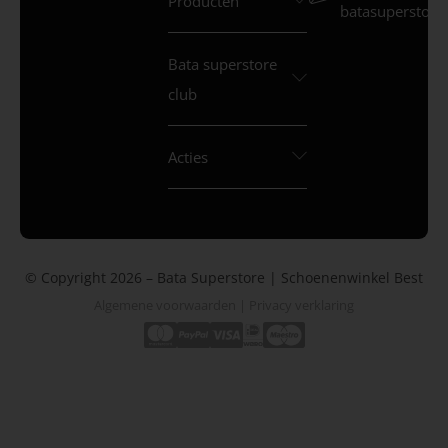
Producten
batasuperstore.
Bata superstore
club
Acties
© Copyright 2026 – Bata Superstore | Schoenenwinkel Best
Algemene voorwaarden
|
Privacy verklaring