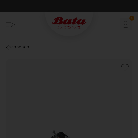
Betaal achteraf met Klarna
0
schoenen