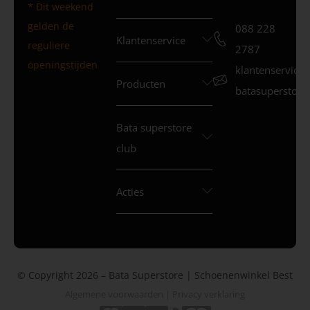
* Dit weekend
gelden de
088 228
Klantenservice
reguliere
2787
openingstijden
klantenservice
Producten
batasuperstore.
Bata superstore
club
Acties
© Copyright 2026 – Bata Superstore | Schoenenwinkel Best
Algemene voorwaarden
|
Privacy verklaring