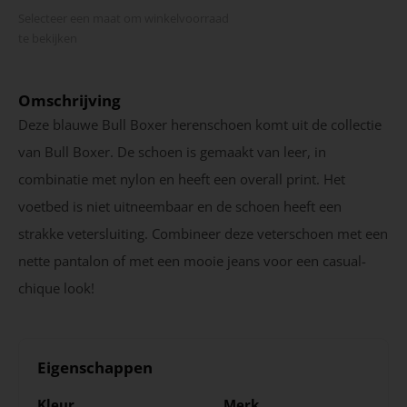
Selecteer een maat om winkel­voorraad
te bekijken
Omschrijving
Deze blauwe Bull Boxer herenschoen komt uit de collectie
van Bull Boxer. De schoen is gemaakt van leer, in
combinatie met nylon en heeft een overall print. Het
voetbed is niet uitneembaar en de schoen heeft een
strakke vetersluiting. Combineer deze veterschoen met een
nette pantalon of met een mooie jeans voor een casual-
chique look!
Eigenschappen
Kleur
Merk