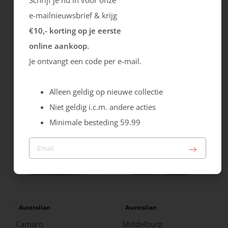
e-mailnieuwsbrief & krijg
€10,- korting op je eerste
online aankoop.
Ecco
Australian
Je ontvangt een code per e-mail.
City Stride
Grants
119.99
149.99
Alleen geldig op nieuwe collectie
Niet geldig i.c.m. andere acties
Minimale besteding 59.99
Australian
Australian
Camaro
Middelburg