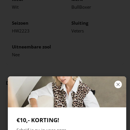
Wit
BullBoxer
Seizoen
Sluiting
HW2223
Veters
Uitneembare zool
Nee
Deze producten ga je leuk vinden
€10,- KORTING!
Schrijf je nu in voor onze