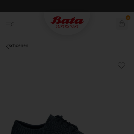
Betaal achteraf met Klarna
0
schoenen