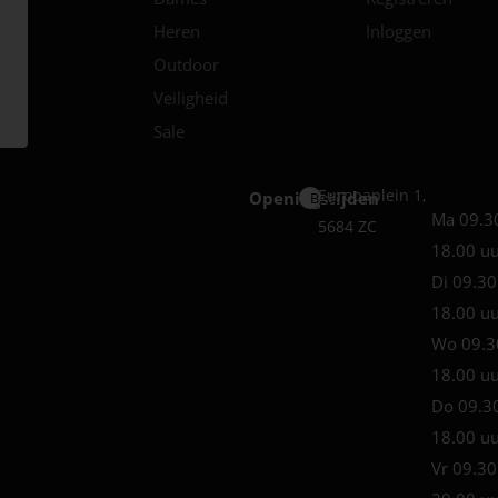
Heren
Inloggen
Outdoor
Veiligheid
Sale
Europaplein 1,
Openingstijden
Best
Ma 09.3
5684 ZC
18.00 u
Di 09.30
18.00 u
Wo 09.3
18.00 u
Do 09.3
18.00 u
Vr 09.30