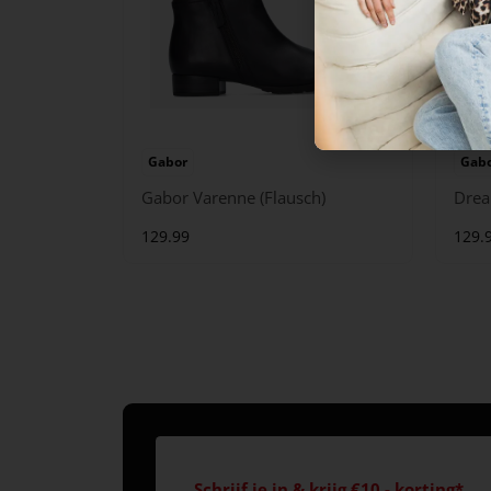
Gabor
Gab
Gabor Varenne (Flausch)
Drea
129.99
129.
Schrijf je in & krijg €10,- korting*