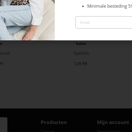
Minimale besteding 5
or
Gabor
mvel
Samtch
99
129.99
Producten
Mijn account
Dames
Registreren