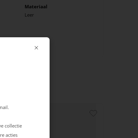
Materiaal
Leer
mail.
e collectie
re acties