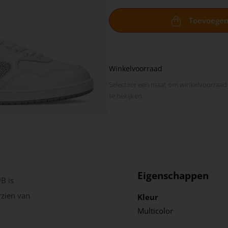
Toevoege
Winkelvoorraad
Selecteer een maat om winkel­voorraad
te bekijken
Eigenschappen
B is
rzien van
Kleur
Multicolor