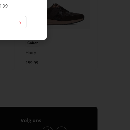
9.99
Gabor
Hairy
159.99
Volg ons