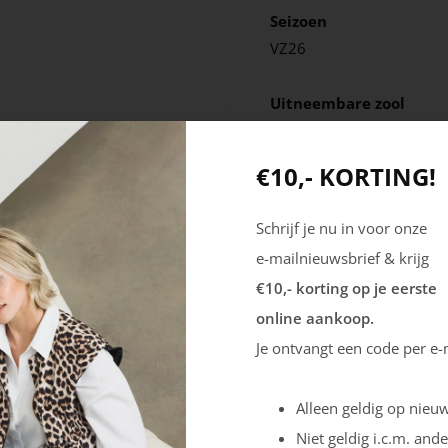
Seizoen
VZ26
Uitneembare zool
Ja
€10,- KORTING!
Schrijf je nu in voor onze
e-mailnieuwsbrief & krijg
€10,- korting op je eerste
online aankoop.
Je ontvangt een code per e-
Alleen geldig op nieuw
Niet geldig i.c.m. ande