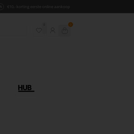
%
€10,- korting eerste online aankoop
0
0