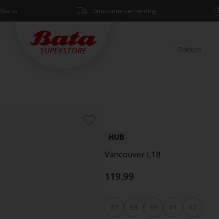
Klarna
Duurzame verzending
HUB
Vancouver L18
119.99
37
38
39
41
42