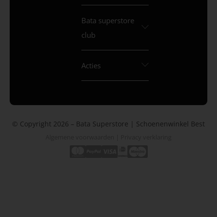
Bata superstore
club
Acties
© Copyright 2026 – Bata Superstore | Schoenenwinkel Best
Algemene voorwaarden
|
Privacy verklaring