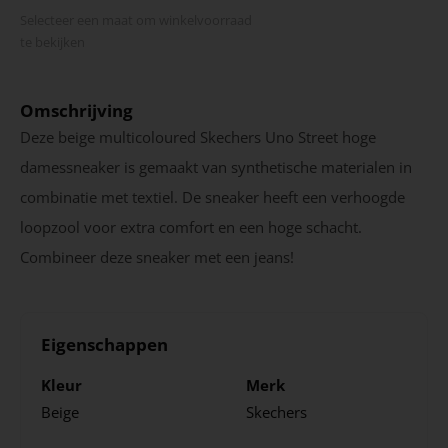
Selecteer een maat om winkel­voorraad
te bekijken
Omschrijving
Deze beige multicoloured Skechers Uno Street hoge
damessneaker is gemaakt van synthetische materialen in
combinatie met textiel. De sneaker heeft een verhoogde
loopzool voor extra comfort en een hoge schacht.
Combineer deze sneaker met een jeans!
Eigenschappen
Kleur
Merk
Beige
Skechers