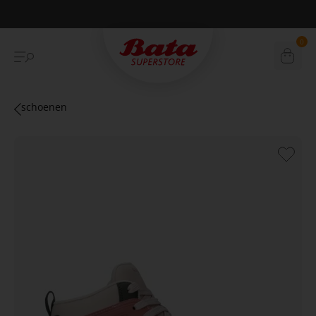
Shop online & instore
0
schoenen