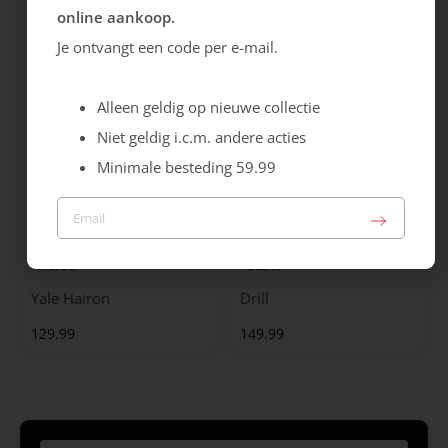
online aankoop.
99.99
129.99
Je ontvangt een code per e-mail.
Alleen geldig op nieuwe collectie
Niet geldig i.c.m. andere acties
Minimale besteding 59.99
Maruti
Gabor
Yale Hairon
Drill
129.99
149.99