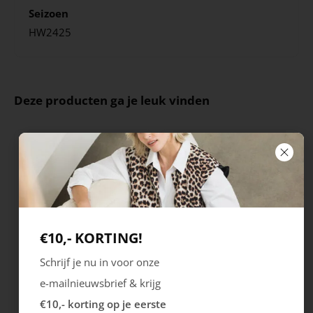
Seizoen
HW2425
Deze producten ga je leuk vinden
€10,- KORTING!
Schrijf je nu in voor onze
Rieker
Maruti
e-mailnieuwsbrief & krijg
Cristallino
Roma
€10,- korting op je eerste