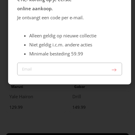
Cristallino
Roma
online aankoop.
99.99
129.99
Je ontvangt een code per e-mail.
Alleen geldig op nieuwe collectie
Niet geldig i.c.m. andere acties
Minimale besteding 59.99
Maruti
Gabor
Yale Hairon
Drill
129.99
149.99