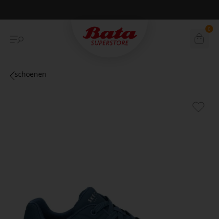
Betaal achteraf met Klarna
0
schoenen