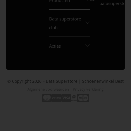
Producten
batasuperstore.
Bata superstore
club
Acties
© Copyright 2026 – Bata Superstore | Schoenenwinkel Best
Algemene voorwaarden
|
Privacy verklaring