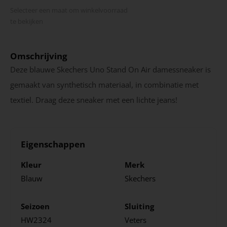
Selecteer een maat om winkel­voorraad
te bekijken
Omschrijving
Deze blauwe Skechers Uno Stand On Air damessneaker is
gemaakt van synthetisch materiaal, in combinatie met
textiel. Draag deze sneaker met een lichte jeans!
Eigenschappen
Kleur
Merk
Blauw
Skechers
Seizoen
Sluiting
HW2324
Veters