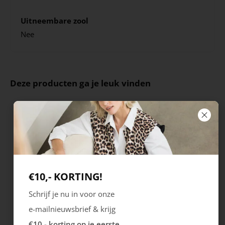
Uitneembare zool
Nee
Deze producten ga je leuk vinden
€10,- KORTING!
Schrijf je nu in voor onze
e-mailnieuwsbrief & krijg
Rieker
Maruti
€10,- korting op je eerste