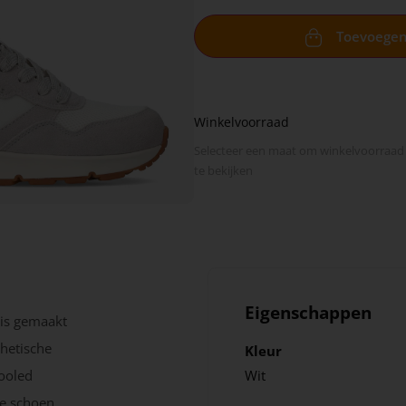
Toevoege
Winkelvoorraad
Selecteer een maat om winkel­voorraad
te bekijken
Eigenschappen
is gemaakt
thetische
Kleur
Cooled
Wit
de schoen