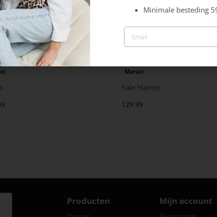
Minimale besteding 5
ti
Maruti
a
Yale Hairon
99
129.99
Producten
Mijn account
Dames
Registreren