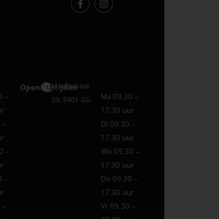
Marktstraat
Openingstijden
Uden
0 –
Ma 09.30 –
39, 5401 GG
ur
17.30 uur
 –
Di 09.30 –
ur
17.30 uur
0 –
Wo 09.30 –
ur
17.30 uur
0 –
Do 09.30 –
ur
17.30 uur
 –
Vr 09.30 –