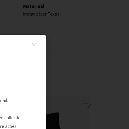
Materiaal
Imitatie leer
Textiel
mail.
e collectie
re acties