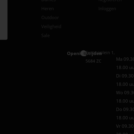
Heren
Inloggen
Outdoor
Veiligheid
Sale
Europaplein 1,
Openingstijden
Best
Ma 09.3
5684 ZC
18.00 u
Di 09.30
18.00 u
Wo 09.3
18.00 u
Do 09.3
18.00 u
Vr 09.30