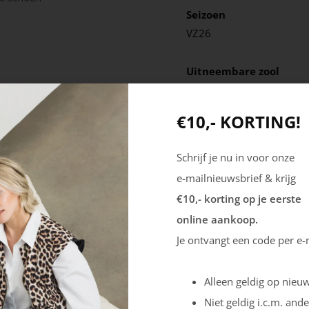
Seizoen
VZ26
Uitneembare zool
Nee
€10,- KORTING!
Schrijf je nu in voor onze
e-mailnieuwsbrief & krijg
€10,- korting op je eerste
online aankoop.
Je ontvangt een code per e-
Alleen geldig op nieuw
Niet geldig i.c.m. ande