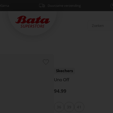
Klarna
Duurzame verzending
Skechers
Uno Off
94.99
36
39
41