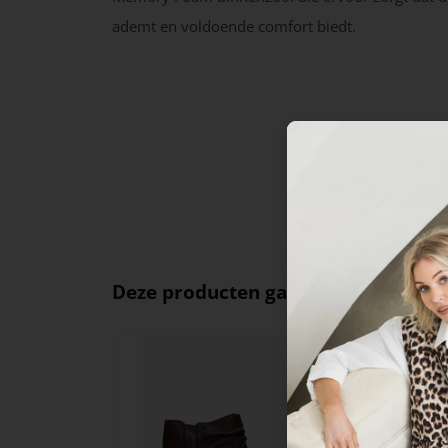
ademt en voldoende comfort biedt.
Deze producten ga je leuk vinden