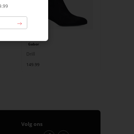
9.99
Gabor
Drill
149.99
Volg ons