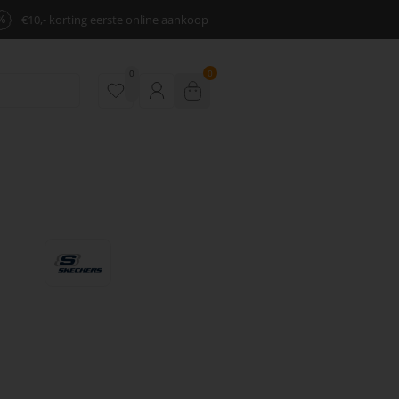
%
€10,- korting eerste online aankoop
0
0