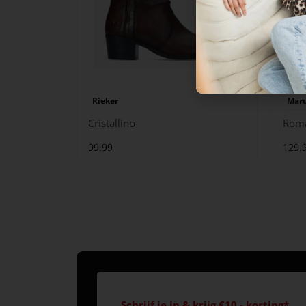
Rieker
Maru
Cristallino
Rom
99.99
129.
Schrijf je in & krijg €10,- korting*