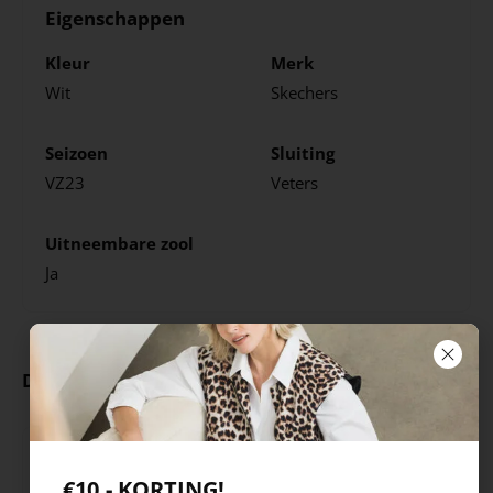
Eigenschappen
Kleur
Merk
Wit
Skechers
Seizoen
Sluiting
VZ23
Veters
Uitneembare zool
Ja
Deze producten ga je leuk vinden
€10,- KORTING!