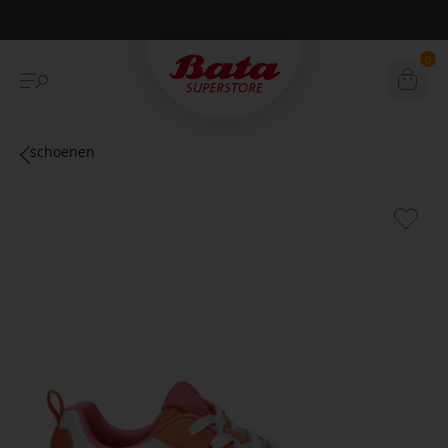
Betaal achteraf met Klarna
0
schoenen