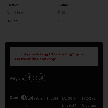
Maruti
Gabor
Yale Hairon
Drill
129.99
149.99
Schrijf je in & krijg €10,- korting* op je
eerste online aankoop!
Volg ons
Openingstijden
Best
Europaplein 1, 5684
Ma 09.30 – 18.00 uur
ZC
Di 09.30 – 18.00 uur