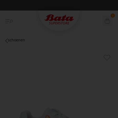
€10,- korting eerste online aankoop
0
schoenen