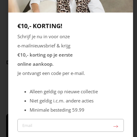
VZ23
Wit
Merk
Sluiting
€10,- KORTING!
Skechers
Veters
Schrijf je nu in voor onze
e-mailnieuwsbrief & krijg
€10,- korting op je eerste
Deze producten ga je leuk vinden
online aankoop.
Je ontvangt een code per e-mail.
Alleen geldig op nieuwe collectie
Niet geldig i.c.m. andere acties
Minimale besteding 59.99
Schrijf je in & krijg €10,- korting* op je
eerste online aankoop!