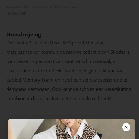
Selecteer een maat om winkel­voorraad
te bekijken
Omschrijving
Deze witte Skechers Uno Lite Spread The Love
meisjessneaker komt uit de nieuwe collectie van Skechers.
De sneaker is gemaakt van synthetisch materiaal, in
combinatie met textiel. Het voetbed is gemaakt van Air-
Cooled Memory Foam en heeft een schokabsorberend en
dempend vermogen. Ook kent de schoen een vetersluiting.
Combineer deze sneaker met een donkere broek!
Eigenschappen
Seizoen
Kleur