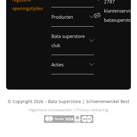
2787
openingstijden
klantenservice
Producten
batasuperstore.
Bata superstore
club
Acties
© Copyright 2026 – Bata Superstore | Schoenenwinkel Best
Algemene voorwaarden
|
Privacy verklaring