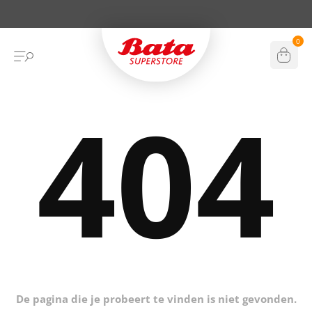
Shop online & instore
0
404
De pagina die je probeert te vinden is niet gevonden.